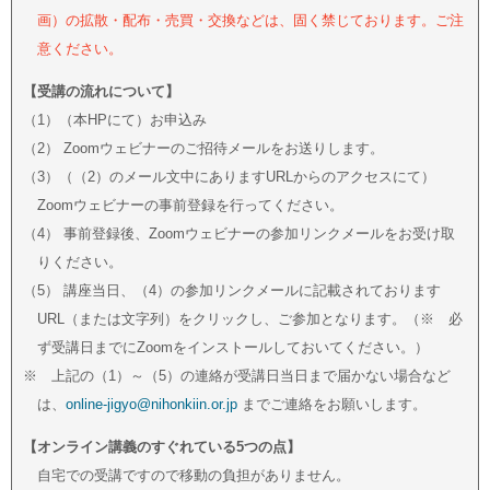
画）の拡散・配布・売買・交換などは、固く禁じております。ご注
意ください。
【受講の流れについて】
（1）（本HPにて）お申込み
（2） Zoomウェビナーのご招待メールをお送りします。
（3）（（2）のメール文中にありますURLからのアクセスにて）
Zoomウェビナーの事前登録を行ってください。
（4） 事前登録後、Zoomウェビナーの参加リンクメールをお受け取
りください。
（5） 講座当日、（4）の参加リンクメールに記載されております
URL（または文字列）をクリックし、ご参加となります。（※ 必
ず受講日までにZoomをインストールしておいてください。）
※ 上記の（1）～（5）の連絡が受講日当日まで届かない場合など
は、
online-jigyo@nihonkiin.or.jp
までご連絡をお願いします。
【オンライン講義のすぐれている5つの点】
自宅での受講ですので移動の負担がありません。