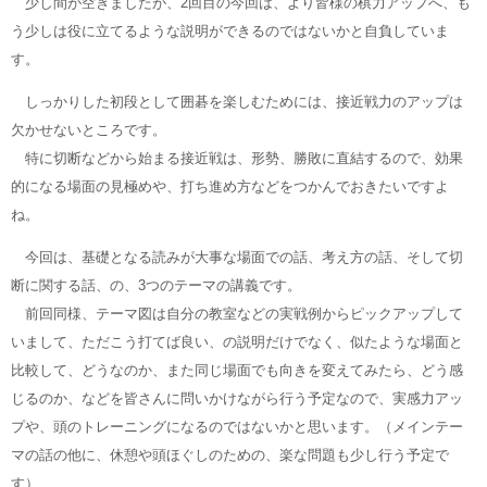
少し間が空きましたが、2回目の今回は、より皆様の棋力アップへ、も
う少しは役に立てるような説明ができるのではないかと自負していま
す。
しっかりした初段として囲碁を楽しむためには、接近戦力のアップは
欠かせないところです。
特に切断などから始まる接近戦は、形勢、勝敗に直結するので、効果
的になる場面の見極めや、打ち進め方などをつかんでおきたいですよ
ね。
今回は、基礎となる読みが大事な場面での話、考え方の話、そして切
断に関する話、の、3つのテーマの講義です。
前回同様、テーマ図は自分の教室などの実戦例からピックアップして
いまして、ただこう打てば良い、の説明だけでなく、似たような場面と
比較して、どうなのか、また同じ場面でも向きを変えてみたら、どう感
じるのか、などを皆さんに問いかけながら行う予定なので、実感力アッ
プや、頭のトレーニングになるのではないかと思います。（メインテー
マの話の他に、休憩や頭ほぐしのための、楽な問題も少し行う予定で
す）