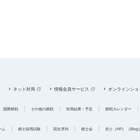
ネット対局
情報会員サービス
オンラインショ
国際棋戦
その他の棋戦
対局結果・予定
棋戦カレンダー
ーム
棋士採用試験
院生序列
棋士会
棋士
［HP］
［Blog