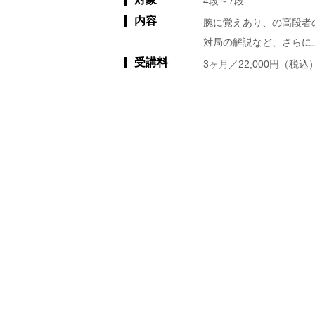
4段～7段
内容
腕に覚えあり、の高段者
対局の解説など、さらに
受講料
3ヶ月／22,000円（税込