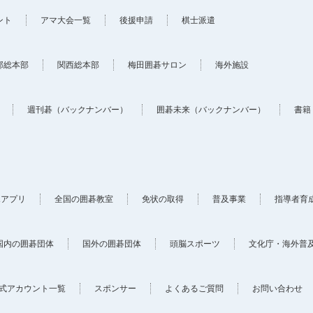
ント
アマ大会一覧
後援申請
棋士派遣
部総本部
関西総本部
梅田囲碁サロン
海外施設
週刊碁（バックナンバー）
囲碁未来（バックナンバー）
書籍
ホアプリ
全国の囲碁教室
免状の取得
普及事業
指導者育
国内の囲碁団体
国外の囲碁団体
頭脳スポーツ
文化庁・海外普
式アカウント一覧
スポンサー
よくあるご質問
お問い合わせ