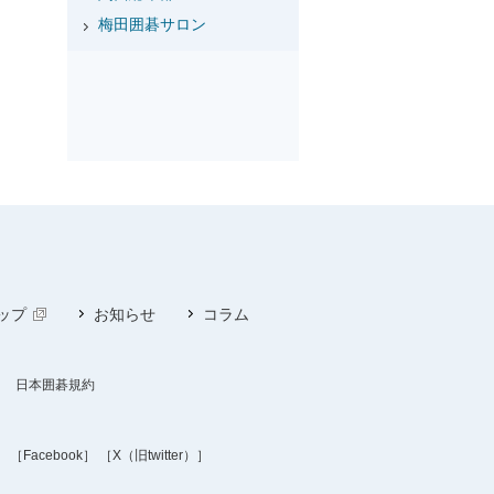
梅田囲碁サロン
ップ
お知らせ
コラム
日本囲碁規約
］
［Facebook］
［X（旧twitter）］