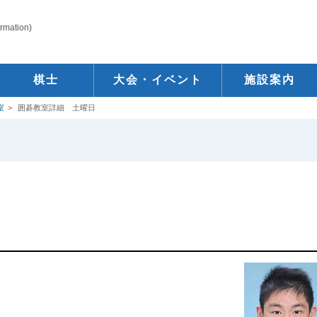
ormation)
棋士
大会・イベント
施設案内
室
囲碁教室詳細 土曜日