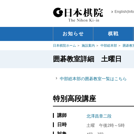
English(Inf
お知らせ
棋戦
日本棋院ホーム
施設案内
中部総本部
囲碁教
囲碁教室詳細 土曜日
中部総本部の囲碁教室一覧はこちら
特別高段講座
講師
北澤昌章二段
日時
土曜 午後2時～5時
対象