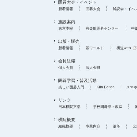
囲碁大会・イベント
新着情報
囲碁大会
解説会・イベ
施設案内
東京本院
有楽町囲碁センター
中
出版・販売
新着情報
碁ワールド
棋道web
会員組織
個人会員
法人会員
囲碁学習・普及活動
楽しい囲碁入門
Kiin Editor
スマ
リンク
日本棋院支部
学校囲碁部・教室
棋院概要
組織概要
事業内容
沿革
公