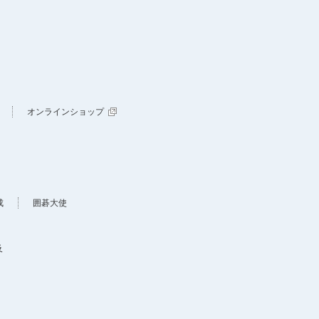
オンラインショップ
成
囲碁大使
及