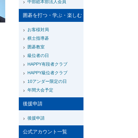
中部総本部法人会員
囲碁を打つ・学ぶ・楽しむ
お客様対局
棋士指導碁
囲碁教室
級位者の日
HAPPY有段者クラブ
HAPPY級位者クラブ
10アンダー限定の日
年間大会予定
後援申請
後援申請
公式アカウント一覧