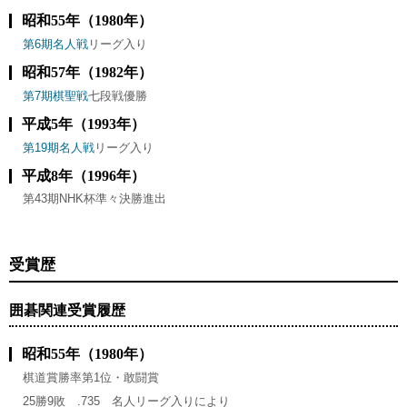
昭和55年（1980年）
第6期名人戦
リーグ入り
昭和57年（1982年）
第7期棋聖戦
七段戦優勝
平成5年（1993年）
第19期名人戦
リーグ入り
平成8年（1996年）
第43期NHK杯準々決勝進出
受賞歴
囲碁関連受賞履歴
昭和55年（1980年）
棋道賞勝率第1位・敢闘賞
25勝9敗 .735 名人リーグ入りにより