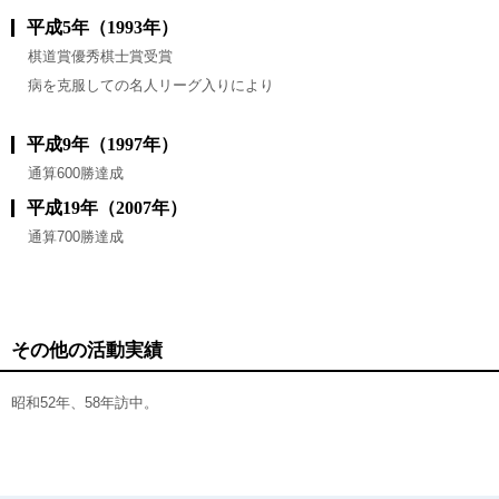
平成5年（1993年）
棋道賞優秀棋士賞受賞
病を克服しての名人リーグ入りにより
平成9年（1997年）
通算600勝達成
平成19年（2007年）
通算700勝達成
その他の活動実績
昭和52年、58年訪中。