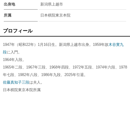
出身地
新潟県上越市
所属
日本棋院東京本院
プロフィール
1947年（昭和22年）1月16日生。新潟県上越市出身。1959年故
木谷實九
段
に入門。
1964年入段。
1965年二段、1967年三段、1968年四段、1972年五段、1974年六段、1978
年七段、1982年八段、1986年九段、2025年引退。
佐藤真知子三段
は夫人。
日本棋院東京本院所属