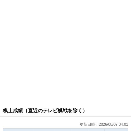
棋士成績（直近のテレビ棋戦を除く）
更新日時：2026/08/07 04:01