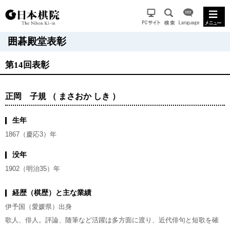
囲碁殿堂表彰
第14回表彰
正岡 子規 （ まさおか しき ）
生年
1867（慶応3）年
没年
1902（明治35）年
経歴（棋歴）と主な業績
伊予国（愛媛県）出身
歌人、俳人。評論、随筆など活躍は多方面に渡り、近代俳句と短歌を確