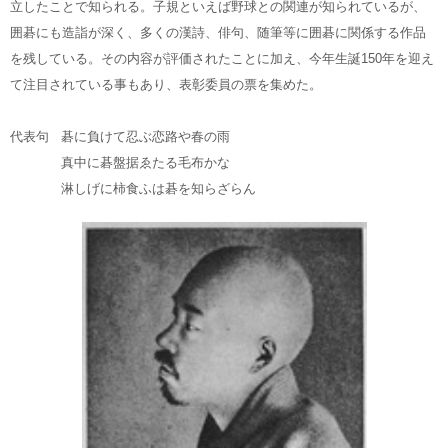
立したことで知られる。子規といえば野球との関連が知られているが、
囲碁にも造詣が深く、多くの漢詩、俳句、随筆等に囲碁に関係する作品
を残している。その内容が評価されたことに加え、今年生誕150年を迎え
て注目されている事もあり、表彰委員の票を集めた。
代表句
碁に負けて忍ぶ恋路や春の雨
真中に碁盤据ゑたる毛布かな
淋しげに柿食ふは碁を知らざらん