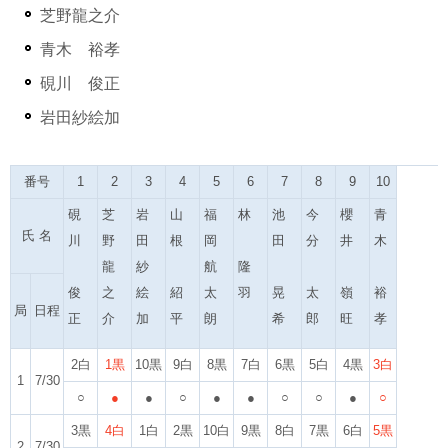
芝野龍之介
青木 裕孝
硯川 俊正
岩田紗絵加
番号
1
2
3
4
5
6
7
8
9
10
硯
芝
岩
山
福
林
池
今
櫻
青
氏 名
川
野
田
根
岡
田
分
井
木
龍
紗
航
隆
俊
之
絵
紹
太
羽
晃
太
嶺
裕
局
日程
正
介
加
平
朗
希
郎
旺
孝
2白
1黒
10黒
9白
8黒
7白
6黒
5白
4黒
3白
1
7/30
○
●
●
○
●
●
○
○
●
○
3黒
4白
1白
2黒
10白
9黒
8白
7黒
6白
5黒
2
7/30