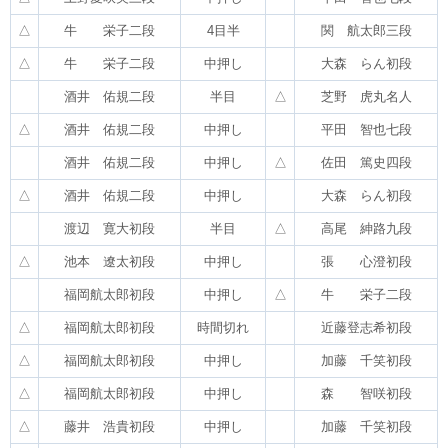
△
牛 栄子二段
4目半
関 航太郎三段
△
牛 栄子二段
中押し
大森 らん初段
酒井 佑規二段
半目
△
芝野 虎丸名人
△
酒井 佑規二段
中押し
平田 智也七段
酒井 佑規二段
中押し
△
佐田 篤史四段
△
酒井 佑規二段
中押し
大森 らん初段
渡辺 寛大初段
半目
△
高尾 紳路九段
△
池本 遼太初段
中押し
張 心澄初段
福岡航太郎初段
中押し
△
牛 栄子二段
△
福岡航太郎初段
時間切れ
近藤登志希初段
△
福岡航太郎初段
中押し
加藤 千笑初段
△
福岡航太郎初段
中押し
森 智咲初段
△
藤井 浩貴初段
中押し
加藤 千笑初段