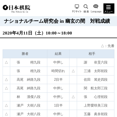
ナショナルチーム研究会 in 幽玄の間 対戦成績
2020年4月11日（土）10:00～18:00
△：先番
勝者
結果
相手
△
張 栩九段
中押し
謝 依旻六段
張 栩九段
時間切れ
△
三浦 太郎初段
△
高尾 紳路九段
2目半
佐田 篤史四段
△
高尾 紳路九段
中押し
関 航太郎三段
林 漢傑八段
中押し
△
張 心澄初段
△
瀬戸 大樹八段
1目半
上野愛咲美三段
△
瀬戸 大樹八段
中押し
五藤 眞奈初段