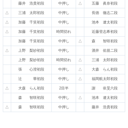
藤井 浩貴初段
中押し
△
五藤 眞奈初段
△
三浦 太郎初段
中押し
長徳 徹志二段
△
加藤 千笑初段
中押し
池本 遼太初段
△
加藤 千笑初段
時間切れ
近藤登志希初段
加藤 千笑初段
中押し
△
森 智咲初段
△
上野 梨紗初段
中押し
酒井 佑規二段
上野 梨紗初段
時間切れ
△
三浦 太郎初段
張 心澄初段
中押し
△
大森 らん初段
辻 華初段
中押し
△
福岡航太郎初段
△
大森 らん初段
2目半
謝 依旻六段
森 智咲初段
中押し
△
池本 遼太初段
△
森 智咲初段
中押し
藤井 浩貴初段