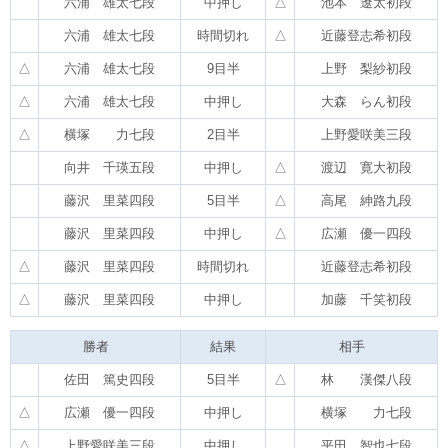
六浦 雄太七段
中押し
△
池本 遼太初段
六浦 雄太七段
時間切れ
△
近藤登志希初段
△
六浦 雄太七段
9目半
上野 梨紗初段
△
六浦 雄太七段
中押し
大森 らん初段
△
横塚 力七段
2目半
上野愛咲美三段
向井 千瑛五段
中押し
△
渡辺 寛大初段
藤沢 里菜四段
5目半
△
高尾 紳路九段
藤沢 里菜四段
中押し
△
広瀬 優一四段
△
藤沢 里菜四段
時間切れ
近藤登志希初段
△
藤沢 里菜四段
中押し
加藤 千笑初段
勝者
結果
相手
佐田 篤史四段
5目半
△
林 漢傑八段
△
広瀬 優一四段
中押し
横塚 力七段
△
上野愛咲美三段
中押し
平田 智也七段