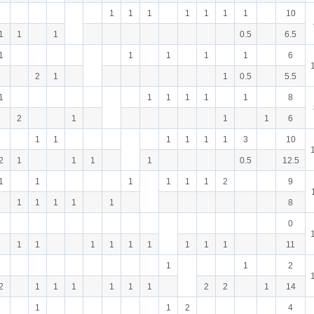
1
1
1
1
1
1
1
10
1
1
1
0.5
6.5
1
1
1
1
1
6
2
1
1
0.5
5.5
1
1
1
1
1
1
8
2
1
1
1
6
1
1
1
1
1
1
3
10
2
1
1
1
1
0.5
12.5
1
1
1
1
1
1
2
9
1
1
1
1
1
8
0
1
1
1
1
1
1
1
1
1
11
1
1
2
2
1
1
1
1
1
1
2
2
1
14
1
1
2
4