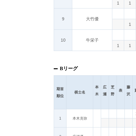
1
1
9
大竹優
1
10
牛栄子
1
1
Bリーグ
本
広
芝
藤
期首
表
棋士名
木
瀬
野
沢
順位
1
本木克弥