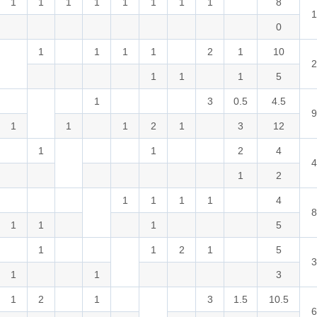
1
1
1
1
1
1
1
1
8
1
0
1
1
1
1
2
1
10
2
1
1
1
5
1
3
0.5
4.5
9
1
1
1
2
1
3
12
1
1
2
4
4
1
2
1
1
1
1
4
8
1
1
1
5
1
1
2
1
5
3
1
1
3
1
2
1
3
1.5
10.5
6