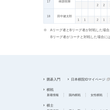
17
栁原咲輝
2
2
18
田中健太郎
1
1
2
1
※ Aリーグ者とBリーグ者が対戦した場合。
Bリーグ者がコーチと対戦した場合には
囲碁入門
日本棋院IDマイページ
棋戦
新着情報
国内棋戦
女性棋戦
棋士