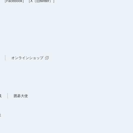
］
［Facebook］
［X（旧twitter）］
オンラインショップ
成
囲碁大使
及