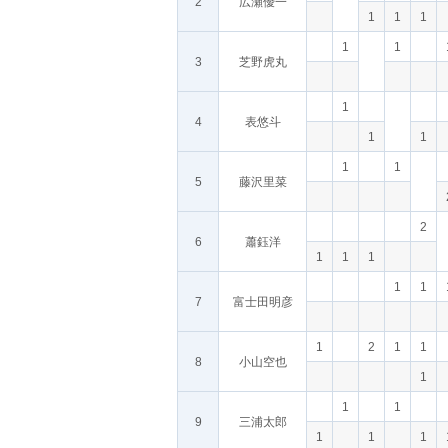
2
広瀬優一
1
1
1
1
1
3
芝野虎丸
1
4
表悠斗
1
1
1
1
5
藤沢里菜
2
6
蕭鈺洋
1
1
1
1
1
7
富士田明彦
1
2
1
1
8
小山空也
1
1
1
9
三浦太郎
1
1
1