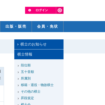
出版・販売
会員・免状
棋士のお知らせ
棋士情報
段位順
順
五十音順
位
所属別
移籍・退役・物故棋士
その他の棋士
昇段規定
棋士会