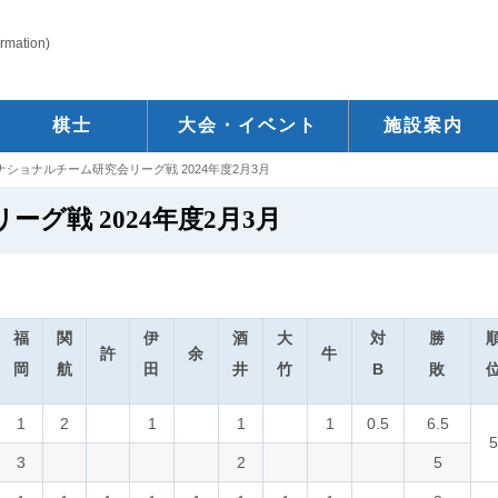
ormation)
棋士
大会・イベント
施設案内
ナショナルチーム研究会リーグ戦 2024年度2月3月
グ戦 2024年度2月3月
福
関
伊
酒
大
対
勝
許
余
牛
岡
航
田
井
竹
B
敗
1
2
1
1
1
0.5
6.5
5
3
2
5