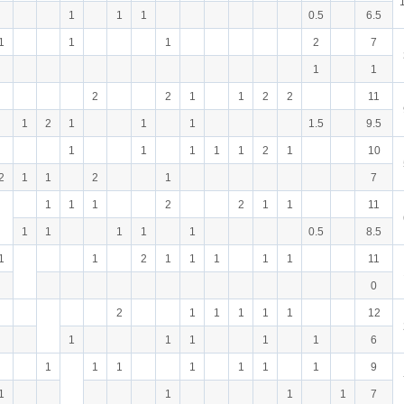
1
1
1
0.5
6.5
1
1
1
2
7
1
1
2
2
1
1
2
2
11
1
2
1
1
1
1.5
9.5
1
1
1
1
1
2
1
10
2
1
1
2
1
7
1
1
1
2
2
1
1
11
1
1
1
1
1
0.5
8.5
1
1
2
1
1
1
1
1
11
0
2
1
1
1
1
1
12
1
1
1
1
1
6
1
1
1
1
1
1
1
9
1
1
1
1
7