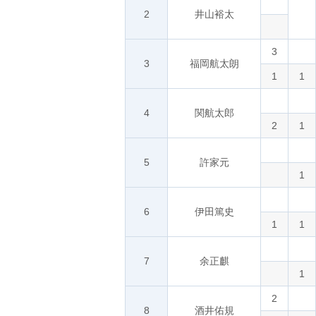
2
井山裕太
3
3
福岡航太朗
1
1
4
関航太郎
2
1
5
許家元
1
6
伊田篤史
1
1
7
余正麒
1
2
8
酒井佑規