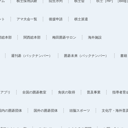
ーム
棋士採用試験
院生序列
棋士会
棋士
［HP］
［Blog
ント
アマ大会一覧
後援申請
棋士派遣
部総本部
関西総本部
梅田囲碁サロン
海外施設
週刊碁（バックナンバー）
囲碁未来（バックナンバー）
書籍
ホアプリ
全国の囲碁教室
免状の取得
普及事業
指導者育
国内の囲碁団体
国外の囲碁団体
頭脳スポーツ
文化庁・海外普