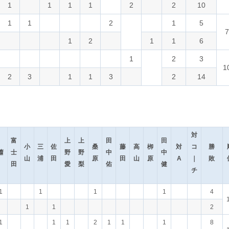
1
1
1
1
2
2
10
1
1
2
1
5
7
1
2
1
1
6
1
2
3
1
2
3
1
1
3
2
14
対
富
上
上
田
田
小
三
佐
桑
藤
高
栁
対
コ
勝
蕭
士
野
野
中
中
山
浦
田
原
田
山
原
A
｜
敗
田
愛
梨
佑
健
チ
1
1
1
1
4
1
1
2
1
1
1
2
1
1
1
8