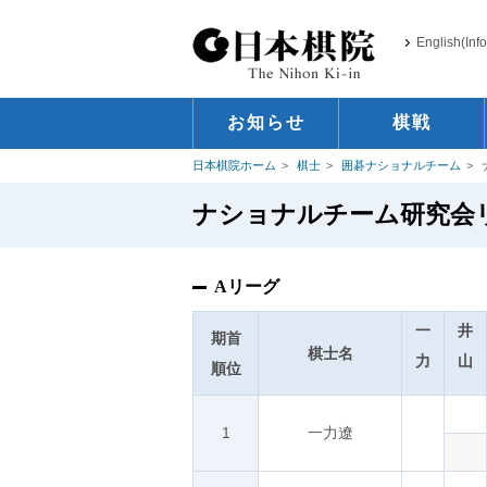
English(Inf
お知らせ
棋戦
日本棋院ホーム
棋士
囲碁ナショナルチーム
ナショナルチーム研究会リー
Aリーグ
一
井
期首
棋士名
力
山
順位
1
一力遼