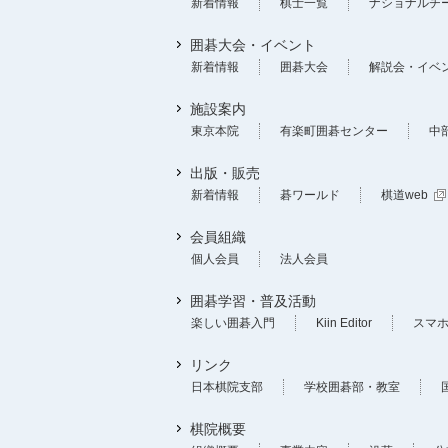
新着情報
棋士一覧
ナショナルチ
囲碁大会・イベント
新着情報
囲碁大会
解説会・イベ
施設案内
東京本院
有楽町囲碁センター
中
出版・販売
新着情報
碁ワールド
棋道web
会員組織
個人会員
法人会員
囲碁学習・普及活動
楽しい囲碁入門
Kiin Editor
スマ
リンク
日本棋院支部
学校囲碁部・教室
棋院概要