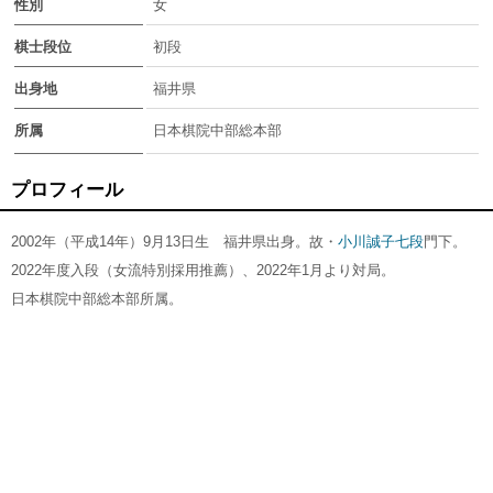
性別
女
棋士段位
初段
出身地
福井県
所属
日本棋院中部総本部
プロフィール
2002年（平成14年）9月13日生 福井県出身。故・
小川誠子七段
門下。
2022年度入段（女流特別採用推薦）、2022年1月より対局。
日本棋院中部総本部所属。