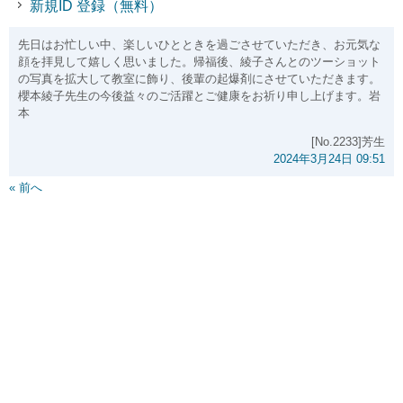
新規ID 登録（無料）
先日はお忙しい中、楽しいひとときを過ごさせていただき、お元気な
顔を拝見して嬉しく思いました。帰福後、綾子さんとのツーショット
の写真を拡大して教室に飾り、後輩の起爆剤にさせていただきます。
櫻本綾子先生の今後益々のご活躍とご健康をお祈り申し上げます。岩
本
[No.2233]芳生
2024年3月24日 09:51
« 前へ