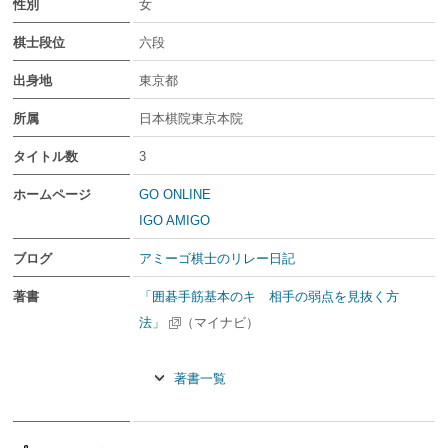
性別
女
棋士段位
六段
出身地
東京都
所属
日本棋院東京本院
タイトル数
3
ホームページ
GO ONLINE
IGO AMIGO
ブログ
アミーゴ棋士のリレー日記
著書
「囲碁手筋基本のキ 相手の弱点を見抜く方
法」
（マイナビ）
著書一覧