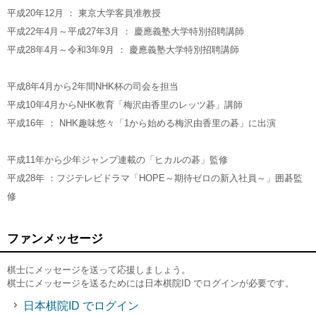
平成20年12月 ： 東京大学客員准教授
平成22年4月～平成27年3月 ： 慶應義塾大学特別招聘講師
平成28年4月～令和3年9月 ： 慶應義塾大学特別招聘講師
平成8年4月から2年間NHK杯の司会を担当
平成10年4月からNHK教育「梅沢由香里のレッツ碁」講師
平成16年 ： NHK趣味悠々「1から始める梅沢由香里の碁」に出演
平成11年から少年ジャンプ連載の「ヒカルの碁」監修
平成28年 ：フジテレビドラマ「HOPE～期待ゼロの新入社員～」囲碁監
修
ファンメッセージ
棋士にメッセージを送って応援しましょう。
棋士にメッセージを送るためには日本棋院ID でログインが必要です。
日本棋院ID でログイン