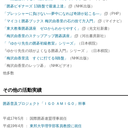
「囲碁ビギナーズ 13路盤で最速上達」
（NHK出版）
「プレッシャーに負けない―夢中になれば奇跡が起こる―」
（PHP）
「マイコミ囲碁ブックス 梅沢由香里の石の捨て方入門」
（マイナビ）
「東大教養囲碁講座 ゼロからわかりやすく」
（光文社新書）
「梅沢由香里のステップアップ囲碁講座」
（河出書房新社）
「『ゆかり先生の囲碁初級教室』シリーズ」
（日本棋院）
『ゆかり先生の頭がよくなる囲碁入門』シリーズ 」（日本棋院）
「梅沢由香里流 すぐに打てる9路盤」
（NHK出版）
「梅沢由香里のレッツ碁」（NHKビデオ）
他多数
その他の活動実績
囲碁普及プロジェクト「ＩＧＯ ＡＭＩＧＯ」幹事
平成17年5月 ： 国際囲碁連盟理事就任
平成19年4月 ：
東邦大学理学部客員教授に就任