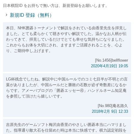
日本棋院ID をお持ちで無い方は、新規登録をお願いします。
新規ID 登録（無料）
本日、NHK囲碁トーナメントで解説をされている由香里先生を拝見し
ました。とても柔らかくて聴きやすい解説でした。温かなお人柄が伝
わってきて、拝見しているだけでとても幸せな気持ちになりました。
これからもお体を大切にされ、ますますご活躍されることを、心よ
り、ご期待申し上げます。
[No.1456]bellflower
2020年4月19日 19:05
LG杯残念でしたね。解説中に中国ルールでのコミ七目半が不明との言
葉がありましたが、中国ルールだと勝敗の石数が必ず奇数差になるか
らです。アメーバブログの「囲碁エッセー④」ハンドルネーム知足庵
を参照して頂けたら嬉しいです。
[No.980]庵名路久
2018年2月 9日 12:33
吉原先生のゲームソフト梅沢由香里のやさしい囲碁本当にハマリまし
た。指導通り敵大石を仕留めた時は本当に快感です。棋力認定初段を