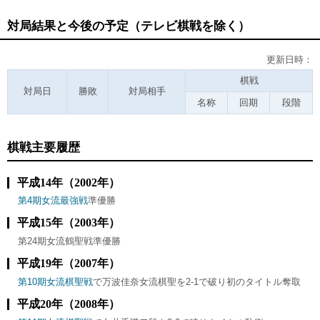
対局結果と今後の予定（テレビ棋戦を除く）
更新日時：
棋戦
対局日
勝敗
対局相手
名称
回期
段階
棋戦主要履歴
平成14年（2002年）
第4期女流最強戦
準優勝
平成15年（2003年）
第24期女流鶴聖戦準優勝
平成19年（2007年）
第10期女流棋聖戦
で万波佳奈女流棋聖を2-1で破り初のタイトル奪取
平成20年（2008年）