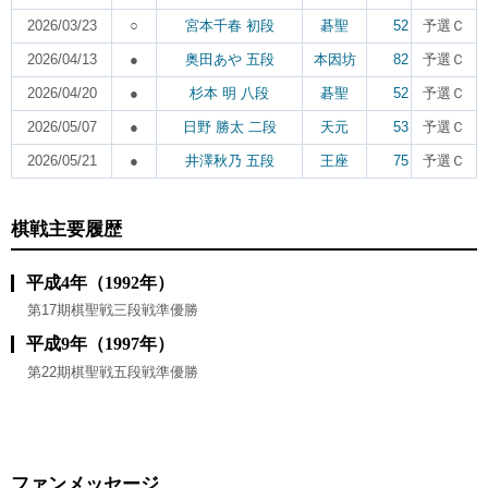
2026/03/23
○
宮本千春 初段
碁聖
52
予選Ｃ
2026/04/13
●
奥田あや 五段
本因坊
82
予選Ｃ
2026/04/20
●
杉本 明 八段
碁聖
52
予選Ｃ
2026/05/07
●
日野 勝太 二段
天元
53
予選Ｃ
2026/05/21
●
井澤秋乃 五段
王座
75
予選Ｃ
棋戦主要履歴
平成4年（1992年）
第17期棋聖戦三段戦準優勝
平成9年（1997年）
第22期棋聖戦五段戦準優勝
ファンメッセージ