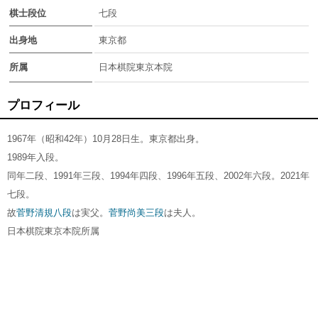
棋士段位
七段
出身地
東京都
所属
日本棋院東京本院
プロフィール
1967年（昭和42年）10月28日生。東京都出身。
1989年入段。
同年二段、1991年三段、1994年四段、1996年五段、2002年六段。2021年
七段。
故
菅野清規八段
は実父。
菅野尚美三段
は夫人。
日本棋院東京本院所属