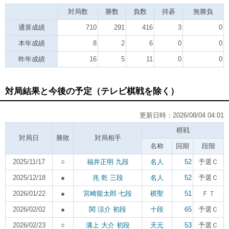
対局数
勝数
負数
持碁
無勝負
通算成績
710
291
416
3
0
本年成績
8
2
6
0
0
昨年成績
16
5
11
0
0
対局結果と今後の予定（テレビ棋戦を除く）
更新日時：2026/08/04 04:01
棋戦
対局日
勝敗
対局相手
名称
回期
段階
2025/11/17
○
福井正明 九段
名人
52
予選Ｃ
2025/12/18
●
兆 乾 三段
名人
52
予選Ｃ
2026/01/22
●
宮崎龍太郎 七段
棋聖
51
ＦＴ
2026/02/02
●
関 涼介 初段
十段
65
予選Ｃ
2026/02/23
○
溝上 大介 初段
天元
53
予選Ｃ