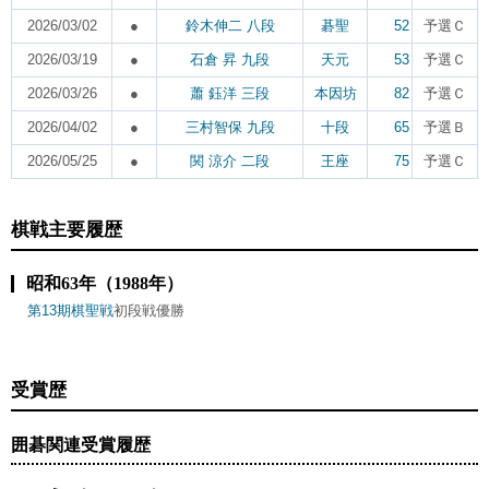
2026/03/02
●
鈴木伸二 八段
碁聖
52
予選Ｃ
2026/03/19
●
石倉 昇 九段
天元
53
予選Ｃ
2026/03/26
●
蕭 鈺洋 三段
本因坊
82
予選Ｃ
2026/04/02
●
三村智保 九段
十段
65
予選Ｂ
2026/05/25
●
関 涼介 二段
王座
75
予選Ｃ
棋戦主要履歴
昭和63年（1988年）
第13期棋聖戦
初段戦優勝
受賞歴
囲碁関連受賞履歴