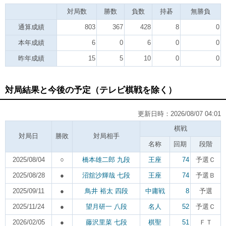
対局数
勝数
負数
持碁
無勝負
通算成績
803
367
428
8
0
本年成績
6
0
6
0
0
昨年成績
15
5
10
0
0
対局結果と今後の予定（テレビ棋戦を除く）
更新日時：2026/08/07 04:01
棋戦
対局日
勝敗
対局相手
名称
回期
段階
2025/08/04
○
橋本雄二郎 九段
王座
74
予選Ｃ
2025/08/28
●
沼舘沙輝哉 七段
王座
74
予選Ｂ
2025/09/11
●
鳥井 裕太 四段
中庸戦
8
予選
2025/11/24
●
望月研一 八段
名人
52
予選Ｃ
2026/02/05
●
藤沢里菜 七段
棋聖
51
ＦＴ