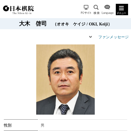
大木 啓司
（オオキ ケイジ / OKI, Keiji）
ファンメッセージ
性別
男