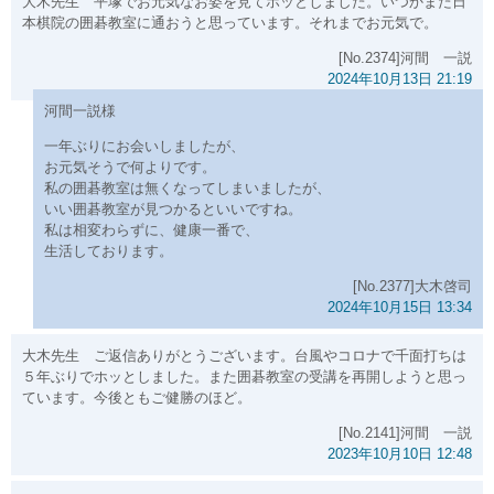
大木先生 平塚でお元気なお姿を見てホッとしました。いつかまた日
本棋院の囲碁教室に通おうと思っています。それまでお元気で。
[No.2374]河間 一説
2024年10月13日 21:19
河間一説様
一年ぶりにお会いしましたが、
お元気そうで何よりです。
私の囲碁教室は無くなってしまいましたが、
いい囲碁教室が見つかるといいですね。
私は相変わらずに、健康一番で、
生活しております。
[No.2377]大木啓司
2024年10月15日 13:34
大木先生 ご返信ありがとうございます。台風やコロナで千面打ちは
５年ぶりでホッとしました。また囲碁教室の受講を再開しようと思っ
ています。今後ともご健勝のほど。
[No.2141]河間 一説
2023年10月10日 12:48