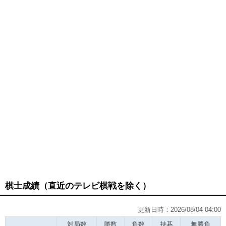
棋士成績（直近のテレビ棋戦を除く）
更新日時：2026/08/04 04:00
対局数
勝数
負数
持碁
無勝負