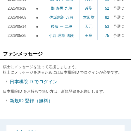
2026/03/19
●
郡 寿男 九段
碁聖
52
予選Ｃ
2026/04/09
●
佐坂志朗 八段
本因坊
82
予選Ｃ
2026/05/14
●
後藤 一 二段
天元
53
予選Ｃ
2026/05/28
●
小西 理章 四段
王座
75
予選Ｃ
ファンメッセージ
棋士にメッセージを送って応援しましょう。
棋士にメッセージを送るためには日本棋院ID でログインが必要です。
日本棋院ID でログイン
日本棋院ID をお持ちで無い方は、新規登録をお願いします。
新規ID 登録（無料）