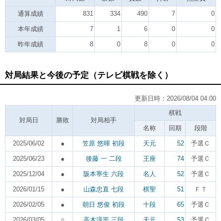
通算成績
831
334
490
7
0
本年成績
7
1
6
0
0
昨年成績
8
0
8
0
0
対局結果と今後の予定（テレビ棋戦を除く）
更新日時：2026/08/04 04:00
棋戦
対局日
勝敗
対局相手
名称
回期
段階
2025/06/02
●
笠原 悠暉 初段
天元
52
予選Ｃ
2025/06/23
●
後藤 一 二段
王座
74
予選Ｃ
2025/12/04
●
阪本寧生 六段
名人
52
予選Ｃ
2026/01/15
●
山森忠直 七段
棋聖
51
ＦＴ
2026/02/05
●
朝日 悠俊 初段
十段
65
予選Ｃ
2026/03/05
○
高木淳平 三段
天元
53
予選Ｃ