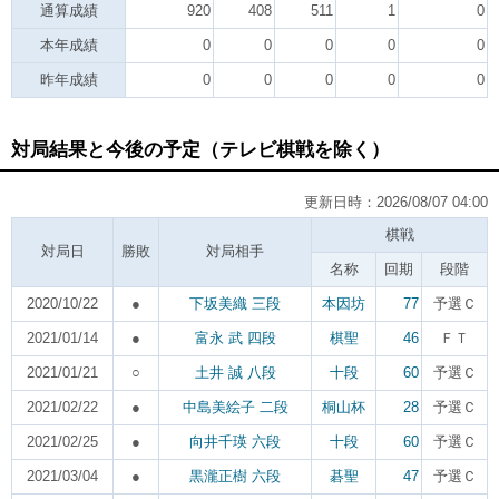
通算成績
920
408
511
1
0
本年成績
0
0
0
0
0
昨年成績
0
0
0
0
0
対局結果と今後の予定（テレビ棋戦を除く）
更新日時：2026/08/07 04:00
棋戦
対局日
勝敗
対局相手
名称
回期
段階
2020/10/22
●
下坂美織 三段
本因坊
77
予選Ｃ
2021/01/14
●
富永 武 四段
棋聖
46
ＦＴ
2021/01/21
○
土井 誠 八段
十段
60
予選Ｃ
2021/02/22
●
中島美絵子 二段
桐山杯
28
予選Ｃ
2021/02/25
●
向井千瑛 六段
十段
60
予選Ｃ
2021/03/04
●
黒瀧正樹 六段
碁聖
47
予選Ｃ