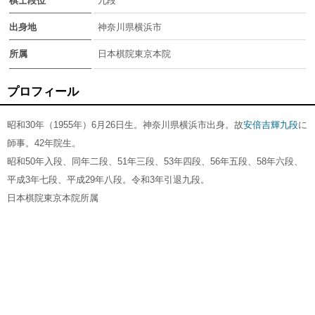
棋士段位
九段
出身地
神奈川県横浜市
所属
日本棋院東京本院
プロフィール
昭和30年（1955年）6月26日生。神奈川県横浜市出身。故
安倍吉輝九段
に
師事。42年院生。
昭和50年入段、同年二段、51年三段、53年四段、56年五段、58年六段、
平成3年七段、平成29年八段。令和3年引退九段。
日本棋院東京本院所属