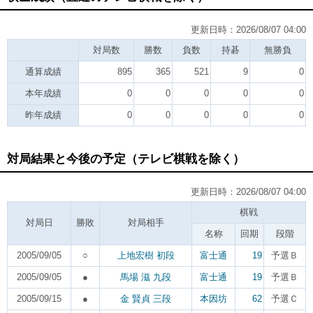
更新日時：2026/08/07 04:00
対局数
勝数
負数
持碁
無勝負
通算成績
895
365
521
9
0
本年成績
0
0
0
0
0
昨年成績
0
0
0
0
0
対局結果と今後の予定（テレビ棋戦を除く）
更新日時：2026/08/07 04:00
棋戦
対局日
勝敗
対局相手
名称
回期
段階
2005/09/05
○
上地宏樹 初段
富士通
19
予選Ｂ
2005/09/05
●
馬場 滋 九段
富士通
19
予選Ｂ
2005/09/15
●
金 賢貞 三段
本因坊
62
予選Ｃ