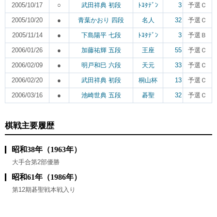
2005/10/17
○
武田祥典 初段
ﾄﾖﾀﾃﾞﾝ
3
予選Ｃ
2005/10/20
●
青葉かおり 四段
名人
32
予選Ｃ
2005/11/14
●
下島陽平 七段
ﾄﾖﾀﾃﾞﾝ
3
予選Ｂ
2006/01/26
●
加藤祐輝 五段
王座
55
予選Ｃ
2006/02/09
●
明戸和巳 六段
天元
33
予選Ｃ
2006/02/20
●
武田祥典 初段
桐山杯
13
予選Ｃ
2006/03/16
●
池崎世典 五段
碁聖
32
予選Ｃ
棋戦主要履歴
昭和38年（1963年）
大手合第2部優勝
昭和61年（1986年）
第12期碁聖戦本戦入り