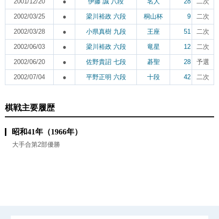
2001/12/20
●
伊藤 誠 八段
名人
28
二次
2002/03/25
●
梁川裕政 六段
桐山杯
9
二次
2002/03/28
●
小県真樹 九段
王座
51
二次
2002/06/03
●
梁川裕政 六段
竜星
12
二次
2002/06/20
●
佐野貴詔 七段
碁聖
28
予選
2002/07/04
●
平野正明 六段
十段
42
二次
棋戦主要履歴
昭和41年（1966年）
大手合第2部優勝