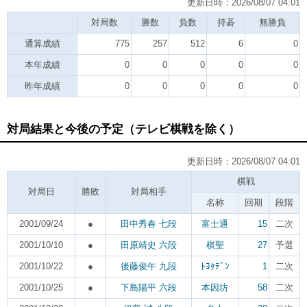
更新日時：2026/08/07 04:01
対局数
勝数
負数
持碁
無勝負
通算成績
775
257
512
6
0
本年成績
0
0
0
0
0
昨年成績
0
0
0
0
0
対局結果と今後の予定（テレビ棋戦を除く）
更新日時：2026/08/07 04:01
棋戦
対局日
勝敗
対局相手
名称
回期
段階
2001/09/24
●
田中秀春 七段
富士通
15
二次
2001/10/10
●
田原靖史 六段
棋聖
27
予選
2001/10/22
●
後藤俊午 九段
ﾄﾖﾀﾃﾞﾝ
1
二次
2001/10/25
●
下島陽平 六段
本因坊
58
二次