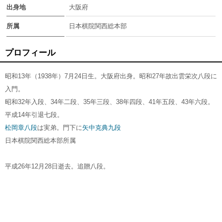
出身地
大阪府
所属
日本棋院関西総本部
プロフィール
昭和13年（1938年）7月24日生。大阪府出身。昭和27年故出雲栄次八段に
入門。
昭和32年入段、34年二段、35年三段、38年四段、41年五段、43年六段。
平成14年引退七段。
松岡章八段
は実弟。門下に
矢中克典九段
日本棋院関西総本部所属
平成26年12月28日逝去。追贈八段。