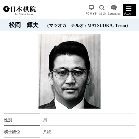
松岡 輝夫
（マツオカ テルオ / MATSUOKA, Teruo）
性別
男
棋士段位
八段