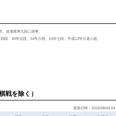
浦市。故瀬尾寿九段に師事。
年四段、40年五段、54年六段、63年七段。平成13年引退八段。
棋戦を除く）
更新日時：2026/08/04 04: