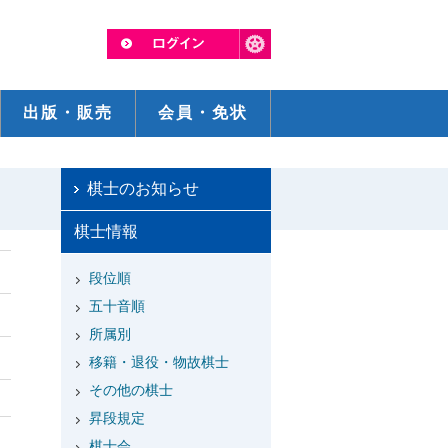
出版・販売
会員・免状
棋士のお知らせ
棋士情報
段位順
五十音順
所属別
移籍・退役・物故棋士
その他の棋士
昇段規定
棋士会