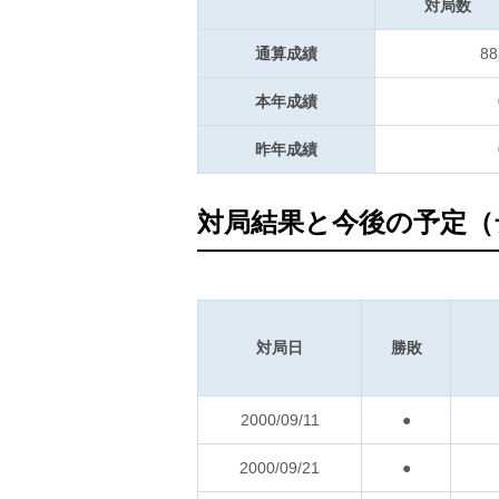
対局数
通算成績
88
本年成績
昨年成績
対局結果と今後の予定（
対局日
勝敗
2000/09/11
●
2000/09/21
●