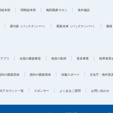
部総本部
関西総本部
梅田囲碁サロン
海外施設
週刊碁（バックナンバー）
囲碁未来（バックナンバー）
書籍
ホアプリ
全国の囲碁教室
免状の取得
普及事業
指導者育
国内の囲碁団体
国外の囲碁団体
頭脳スポーツ
文化庁・海外普
式アカウント一覧
スポンサー
よくあるご質問
お問い合わせ