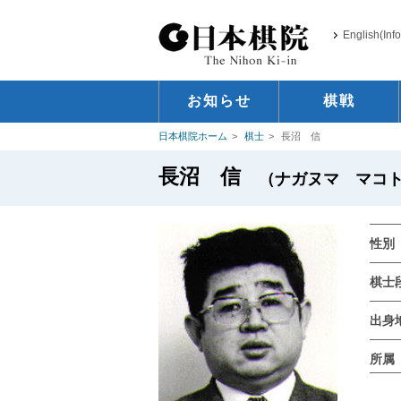
English(Inf
お知らせ
棋戦
日本棋院ホーム
棋士
長沼 信
長沼 信
（ナガヌマ マコト / 
性別
棋士
出身
所属