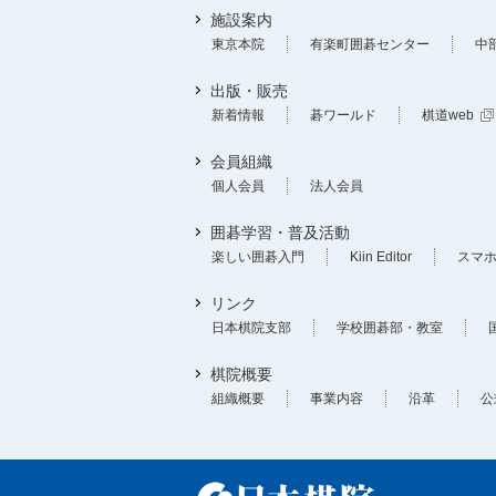
施設案内
東京本院
有楽町囲碁センター
中
出版・販売
新着情報
碁ワールド
棋道web
会員組織
個人会員
法人会員
囲碁学習・普及活動
楽しい囲碁入門
Kiin Editor
スマ
リンク
日本棋院支部
学校囲碁部・教室
棋院概要
組織概要
事業内容
沿革
公