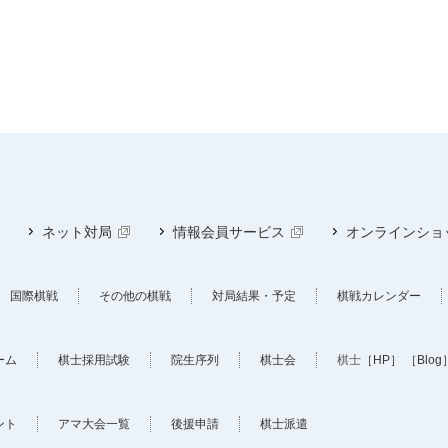
ネット対局
情報会員サービス
オンラインショ
国際棋戦
その他の棋戦
対局結果・予定
棋戦カレンダー
ーム
棋士採用試験
院生序列
棋士会
棋士
［HP］
［Blog
ント
アマ大会一覧
後援申請
棋士派遣