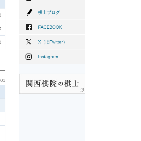
棋士ブログ
0
FACEBOOK
0
X（旧Twitter）
0
Instagram
01