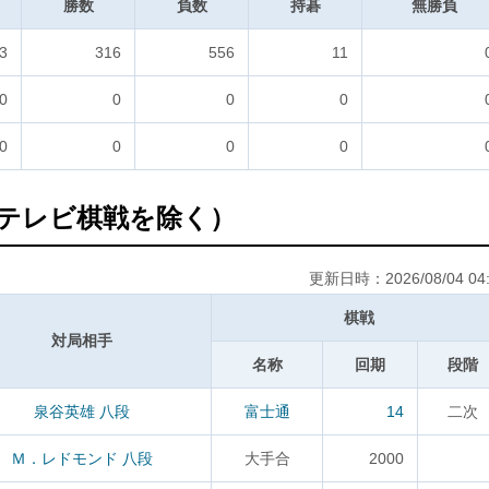
勝数
負数
持碁
無勝負
3
316
556
11
0
0
0
0
0
0
0
0
テレビ棋戦を除く）
更新日時：2026/08/04 04:
棋戦
対局相手
名称
回期
段階
泉谷英雄 八段
富士通
14
二次
Ｍ．レドモンド 八段
大手合
2000