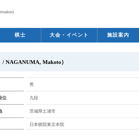
ormation)
棋士
大会・イベント
施設案内
NAGANUMA, Makoto）
男
段位
九段
地
茨城県土浦市
日本棋院東京本院