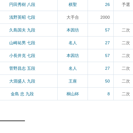
円田秀樹 八段
棋聖
26
予選
浅野英昭 七段
大手合
2000
久島国夫 九段
本因坊
57
二次
山崎祐男 七段
名人
27
二次
小長井克 七段
本因坊
57
二次
菅野昌志 五段
名人
27
二次
大淵盛人 九段
王座
50
二次
金島 忠 九段
桐山杯
8
二次