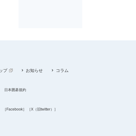
ップ
お知らせ
コラム
日本囲碁規約
］
［Facebook］
［X（旧twitter）］