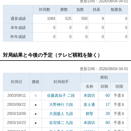
更新日時：2026/08/04 04:01
対局数
勝数
負数
持碁
無勝負
通算成績
1084
525
550
9
0
本年成績
0
0
0
0
0
昨年成績
0
0
0
0
0
対局結果と今後の予定（テレビ棋戦を除く）
更新日時：2026/08/04 04:01
棋戦
対局日
勝敗
対局相手
名称
回期
段階
2003/09/11
○
佐藤真知子 二段
本因坊
60
予選Ｂ
2003/09/22
●
大野伸行 六段
富士通
17
予選Ｂ
2003/10/09
●
大淵盛人 九段
棋聖
29
予選Ｂ
2003/10/23
●
谷宮悌二 九段
本因坊
60
予選Ｂ