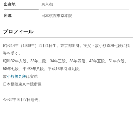
出身地
東京都
所属
日本棋院東京本院
プロフィール
昭和14年（1939年）2月21日生。東京都出身。実父・故小杉直楓七段に指
導を受く。
昭和32年入段、33年二段、34年三段、36年四段、42年五段、51年六段、
58年七段、平成3年八段。平成16年引退九段。
故
小杉勝九段
は実弟
日本棋院東京本院所属
令和2年9月27日逝去。