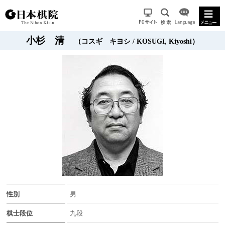
小杉 清
（コスギ キヨシ / KOSUGI, Kiyoshi）
性別
男
棋士段位
九段