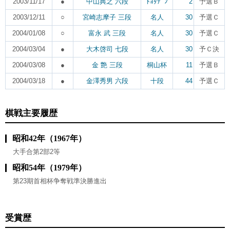
2003/11/17
●
中山典之 六段
ﾄﾖﾀﾃﾞﾝ
2
予選Ｂ
2003/12/11
○
宮崎志摩子 三段
名人
30
予選Ｃ
2004/01/08
○
富永 武 三段
名人
30
予選Ｃ
2004/03/04
●
大木啓司 七段
名人
30
予Ｃ決
2004/03/08
●
金 艶 三段
桐山杯
11
予選Ｂ
2004/03/18
●
金澤秀男 六段
十段
44
予選Ｃ
棋戦主要履歴
昭和42年（1967年）
大手合第2部2等
昭和54年（1979年）
第23期首相杯争奪戦準決勝進出
受賞歴