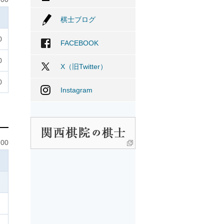
棋士ブログ
0
FACEBOOK
0
X（旧Twitter）
0
Instagram
00