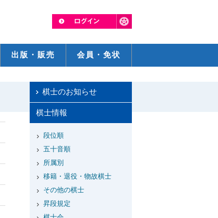
出版・販売
会員・免状
棋士のお知らせ
棋士情報
段位順
五十音順
所属別
移籍・退役・物故棋士
その他の棋士
昇段規定
棋士会