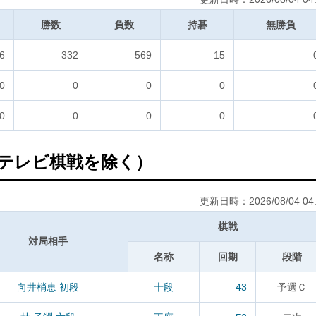
勝数
負数
持碁
無勝負
6
332
569
15
0
0
0
0
0
0
0
0
テレビ棋戦を除く）
更新日時：2026/08/04 04:
棋戦
対局相手
名称
回期
段階
向井梢恵 初段
十段
43
予選Ｃ