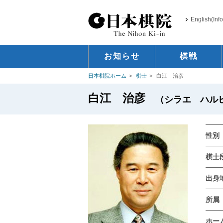
English(Inf
お知らせ
棋戦
日本棋院ホーム
棋士
白江 治彦
白江 治彦
（シラエ ハルヒコ /
性別
棋士
出身
所属
ホー