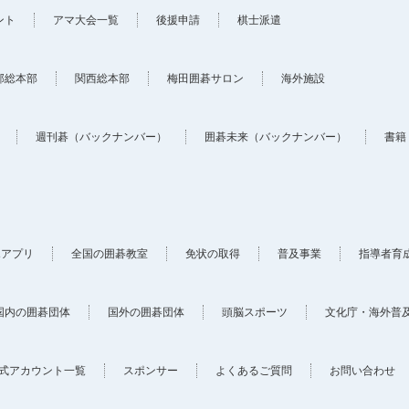
ント
アマ大会一覧
後援申請
棋士派遣
部総本部
関西総本部
梅田囲碁サロン
海外施設
週刊碁（バックナンバー）
囲碁未来（バックナンバー）
書籍
ホアプリ
全国の囲碁教室
免状の取得
普及事業
指導者育
国内の囲碁団体
国外の囲碁団体
頭脳スポーツ
文化庁・海外普
式アカウント一覧
スポンサー
よくあるご質問
お問い合わせ