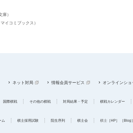
文庫）
（マイコミブックス）
ネット対局
情報会員サービス
オンラインショ
国際棋戦
その他の棋戦
対局結果・予定
棋戦カレンダー
ーム
棋士採用試験
院生序列
棋士会
棋士
［HP］
［Blog