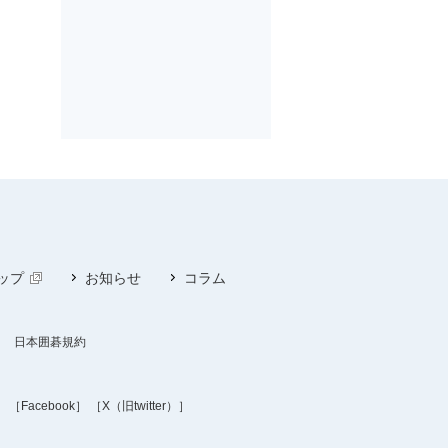
ップ
お知らせ
コラム
日本囲碁規約
］
［Facebook］
［X（旧twitter）］