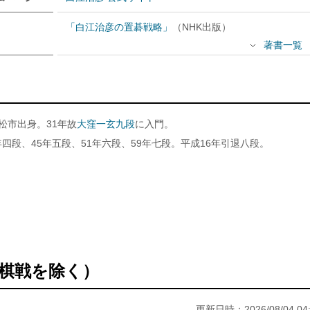
「白江治彦の置碁戦略」
（NHK出版）
著書一覧
小松市出身。31年故
大窪一玄九段
に入門。
年四段、45年五段、51年六段、59年七段。平成16年引退八段。
棋戦を除く）
更新日時：2026/08/04 04: