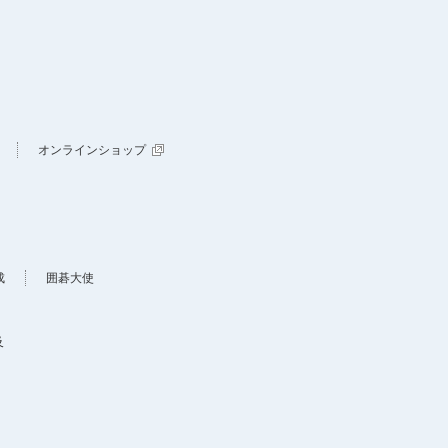
オンラインショップ
成
囲碁大使
及