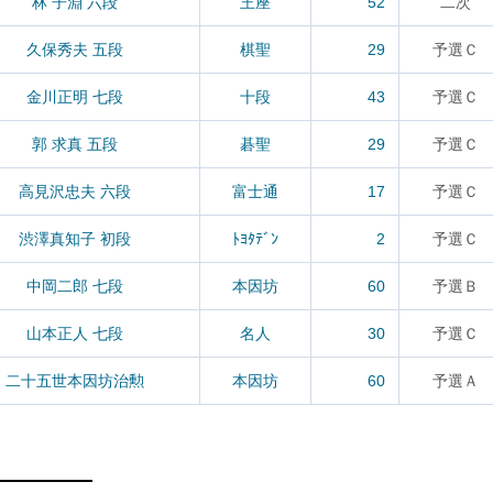
林 子淵 六段
王座
52
二次
久保秀夫 五段
棋聖
29
予選Ｃ
金川正明 七段
十段
43
予選Ｃ
郭 求真 五段
碁聖
29
予選Ｃ
高見沢忠夫 六段
富士通
17
予選Ｃ
渋澤真知子 初段
ﾄﾖﾀﾃﾞﾝ
2
予選Ｃ
中岡二郎 七段
本因坊
60
予選Ｂ
山本正人 七段
名人
30
予選Ｃ
二十五世本因坊治勲
本因坊
60
予選Ａ