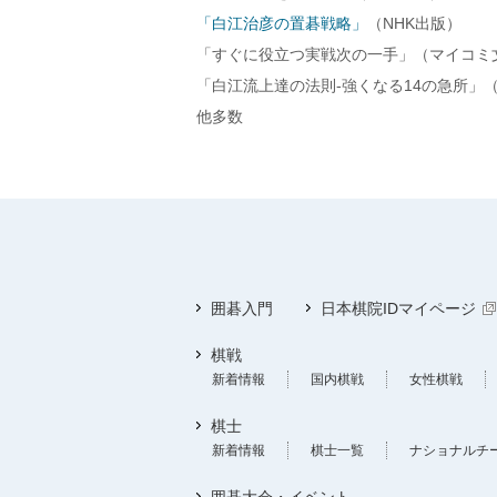
「白江治彦の置碁戦略」
（NHK出版）
「すぐに役立つ実戦次の一手」（マイコミ
「白江流上達の法則-強くなる14の急所」
他多数
囲碁入門
日本棋院IDマイページ
棋戦
新着情報
国内棋戦
女性棋戦
棋士
新着情報
棋士一覧
ナショナルチ
囲碁大会・イベント