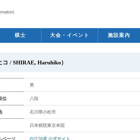
ormation)
棋士
大会・イベント
施設案内
 SHIRAE, Haruhiko）
男
段位
八段
地
石川県小松市
日本棋院東京本院
ムページ
白江治彦 公式サイト