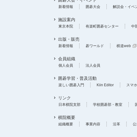
新着情報
囲碁大会
解説会・イベ
施設案内
東京本院
有楽町囲碁センター
中
出版・販売
新着情報
碁ワールド
棋道web
会員組織
個人会員
法人会員
囲碁学習・普及活動
楽しい囲碁入門
Kiin Editor
スマ
リンク
日本棋院支部
学校囲碁部・教室
棋院概要
組織概要
事業内容
沿革
公