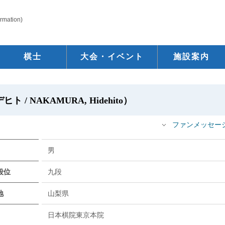
ormation)
棋士
大会・イベント
施設案内
 / NAKAMURA, Hidehito）
ファンメッセー
男
段位
九段
地
山梨県
日本棋院東京本院