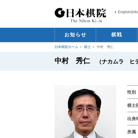
English(Inf
お知らせ
棋戦
日本棋院ホーム
棋士
中村 秀仁
中村 秀仁
（ナカムラ ヒデヒト
性別
棋士
出身
所属