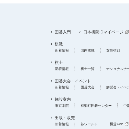
囲碁入門
日本棋院IDマイページ
棋戦
新着情報
国内棋戦
女性棋戦
棋士
新着情報
棋士一覧
ナショナルチ
囲碁大会・イベント
新着情報
囲碁大会
解説会・イベ
施設案内
東京本院
有楽町囲碁センター
中
出版・販売
新着情報
碁ワールド
棋道web