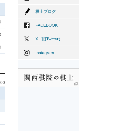
棋士ブログ
0
FACEBOOK
0
X（旧Twitter）
0
Instagram
00