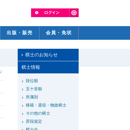
出版・販売
会員・免状
棋士のお知らせ
棋士情報
ジ
段位順
五十音順
所属別
移籍・退役・物故棋士
その他の棋士
昇段規定
棋士会