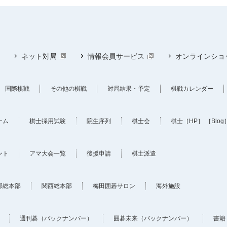
ネット対局
情報会員サービス
オンラインショ
国際棋戦
その他の棋戦
対局結果・予定
棋戦カレンダー
ーム
棋士採用試験
院生序列
棋士会
棋士
［HP］
［Blog
ント
アマ大会一覧
後援申請
棋士派遣
部総本部
関西総本部
梅田囲碁サロン
海外施設
週刊碁（バックナンバー）
囲碁未来（バックナンバー）
書籍