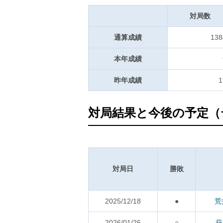
対局数
通算成績
138
本年成績
昨年成績
1
対局結果と今後の予定（
対局日
勝敗
2025/12/18
●
荒
2026/01/26
○
萩