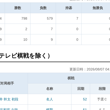
勝数
負数
持碁
無勝負
4
798
579
7
9
2
7
0
9
10
9
0
テレビ棋戦を除く）
更新日時：2026/08/07 04:
棋戦
対局相手
名称
回期
段階
井 幹太 初段
名人
52
予選Ｃ
谷和宏 六段
棋聖
51
ＦＴ