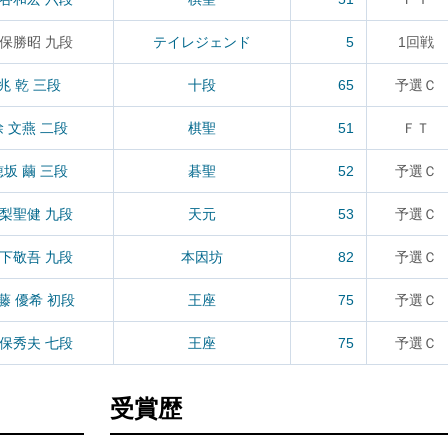
保勝昭 九段
テイレジェンド
5
1回戦
兆 乾 三段
十段
65
予選Ｃ
徐 文燕 二段
棋聖
51
ＦＴ
穂坂 繭 三段
碁聖
52
予選Ｃ
梨聖健 九段
天元
53
予選Ｃ
下敬吾 九段
本因坊
82
予選Ｃ
藤 優希 初段
王座
75
予選Ｃ
保秀夫 七段
王座
75
予選Ｃ
受賞歴