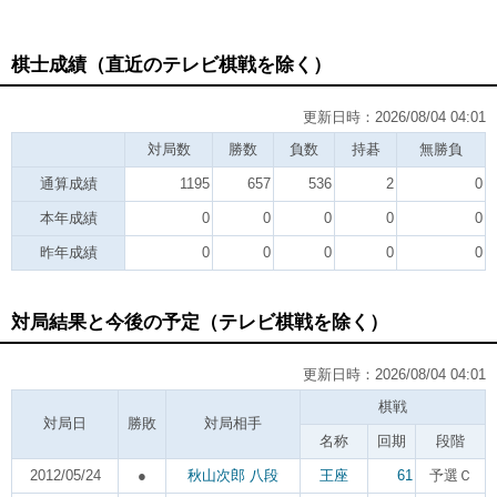
棋士成績（直近のテレビ棋戦を除く）
更新日時：2026/08/04 04:01
対局数
勝数
負数
持碁
無勝負
通算成績
1195
657
536
2
0
本年成績
0
0
0
0
0
昨年成績
0
0
0
0
0
対局結果と今後の予定（テレビ棋戦を除く）
更新日時：2026/08/04 04:01
棋戦
対局日
勝敗
対局相手
名称
回期
段階
2012/05/24
●
秋山次郎 八段
王座
61
予選Ｃ