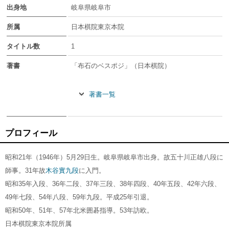
出身地
岐阜県岐阜市
所属
日本棋院東京本院
タイトル数
1
著書
「布石のベスポジ」（日本棋院）
著書一覧
プロフィール
昭和21年（1946年）5月29日生。岐阜県岐阜市出身。故五十川正雄八段に
師事。31年故
木谷實九段
に入門。
昭和35年入段、36年二段、37年三段、38年四段、40年五段、42年六段、
49年七段、54年八段、59年九段。平成25年引退。
昭和50年、51年、57年北米囲碁指導。53年訪欧。
日本棋院東京本院所属