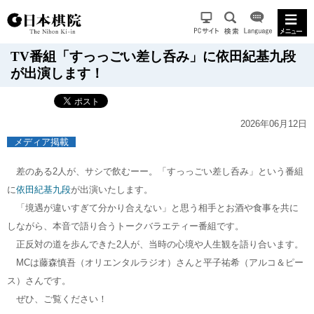
TV番組「すっっごい差し呑み」に依田紀基九段
が出演します！
2026年06月12日
メディア掲載
差のある2人が、サシで飲むーー。「すっっごい差し呑み」という番組
に
依田紀基九段
が出演いたします。
「境遇が違いすぎて分かり合えない」と思う相手とお酒や食事を共に
しながら、本音で語り合うトークバラエティー番組です。
正反対の道を歩んできた2人が、当時の心境や人生観を語り合います。
MCは藤森慎吾（オリエンタルラジオ）さんと平子祐希（アルコ＆ピー
ス）さんです。
ぜひ、ご覧ください！