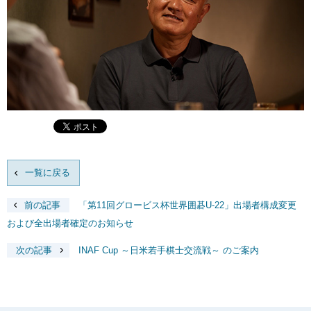
一覧に戻る
前の記事
「第11回グロービス杯世界囲碁U-22」出場者構成変更
および全出場者確定のお知らせ
次の記事
INAF Cup ～日米若手棋士交流戦～ のご案内