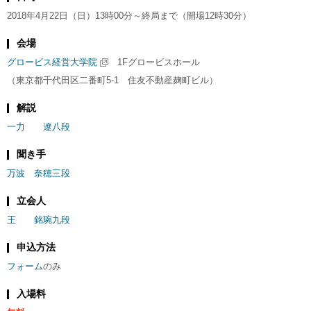
2018年4月22日（日）13時00分～終局まで（開場12時30分）
会場
グロービス経営大学院
1Fグロービスホール
（東京都千代田区二番町5-1 住友不動産麹町ビル）
解説
一力 遼八段
聞き手
万波 奈穂三段
立会人
王 銘琬九段
申込方法
フォーム
のみ
入場料