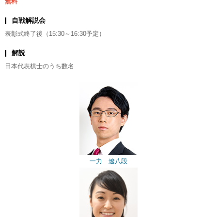
無料
自戦解説会
表彰式終了後（15:30～16:30予定）
解説
日本代表棋士のうち数名
一力 遼八段