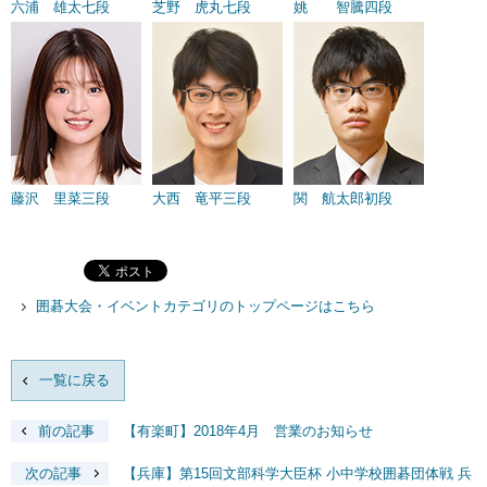
六浦 雄太七段
芝野 虎丸七段
姚 智騰四段
藤沢 里菜三段
大西 竜平三段
関 航太郎初段
囲碁大会・イベントカテゴリのトップページはこちら
一覧に戻る
前の記事
【有楽町】2018年4月 営業のお知らせ
次の記事
【兵庫】第15回文部科学大臣杯 小中学校囲碁団体戦 兵