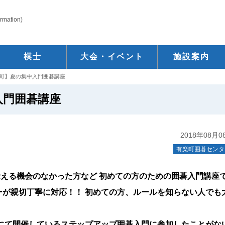
ormation)
棋士
大会・イベント
施設案内
町】夏の集中入門囲碁講座
入門囲碁講座
2018年08月0
有楽町囲碁センタ
える機会のなかった方など 初めての方のための囲碁入門講座
ーが親切丁寧に対応！！ 初めての方、ルールを知らない人でも
にて開催しているステップアップ囲碁入門に参加したことがな