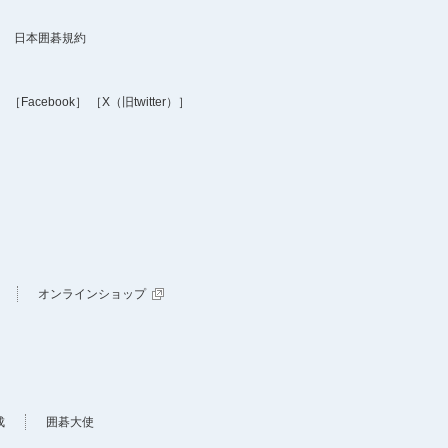
日本囲碁規約
］
［Facebook］
［X（旧twitter）］
オンラインショップ
成
囲碁大使