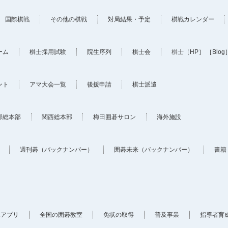
国際棋戦
その他の棋戦
対局結果・予定
棋戦カレンダー
ーム
棋士採用試験
院生序列
棋士会
棋士
［HP］
［Blog
ント
アマ大会一覧
後援申請
棋士派遣
部総本部
関西総本部
梅田囲碁サロン
海外施設
週刊碁（バックナンバー）
囲碁未来（バックナンバー）
書籍
ホアプリ
全国の囲碁教室
免状の取得
普及事業
指導者育