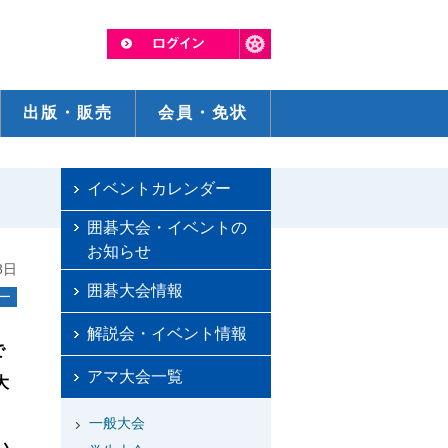
出版・販売
会員・免状
イベントカレンダー
囲碁大会・イベントの
お知らせ
8日
囲碁大会情報
ー
解説会・イベント情報
で
アマ大会一覧
大
一般大会
い