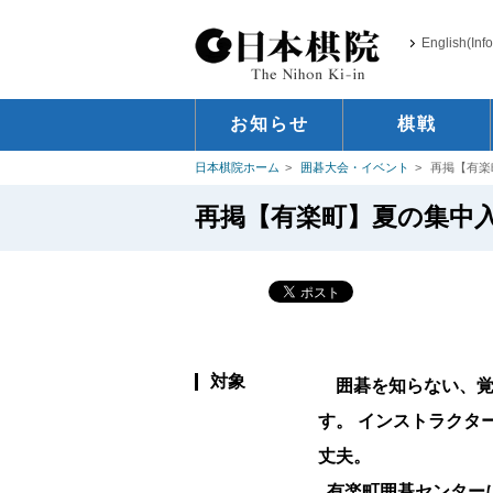
English(Inf
お知らせ
棋戦
日本棋院ホーム
囲碁大会・イベント
再掲【有楽
再掲【有楽町】夏の集中
対象
囲碁を知らない、覚
す。 インストラクタ
丈夫。
有楽町囲碁センター