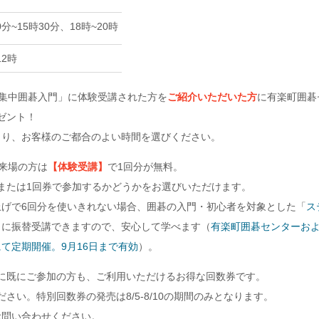
0分~15時30分、18時~20時
12時
「集中囲碁入門」に体験受講された方を
ご紹介いただいた方
に有楽町囲碁
ゼント！
より、お客様のご都合のよい時間を選びください。
ご来場の方は
【体験受講】
で1回分が無料。
または1回券で参加するかどうかをお選びいただけます。
上げで6回分を使いきれない場合、囲碁の入門・初心者を対象とした「
ス
」に振替受講できますので、安心して学べます（
有楽町囲碁センターお
て定期開催。9月16日まで有効
）。
に既にご参加の方も、ご利用いただけるお得な回数券です。
さい。特別回数券の発売は8/5-8/10の期間のみとなります。
お問い合わせください。