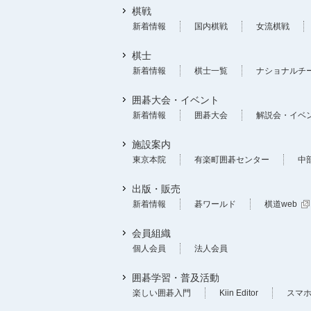
棋戦
新着情報
国内棋戦
女流棋戦
棋士
新着情報
棋士一覧
ナショナルチ
囲碁大会・イベント
新着情報
囲碁大会
解説会・イベ
施設案内
東京本院
有楽町囲碁センター
中
出版・販売
新着情報
碁ワールド
棋道web
会員組織
個人会員
法人会員
囲碁学習・普及活動
楽しい囲碁入門
Kiin Editor
スマ