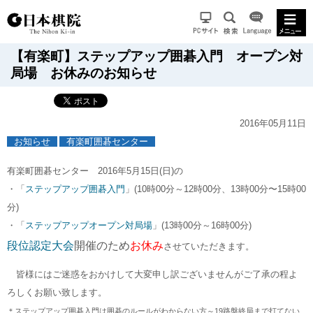
【有楽町】ステップアップ囲碁入門 オープン対
局場 お休みのお知らせ
2016年05月11日
お知らせ
有楽町囲碁センター
有楽町囲碁センター 2016年5月15日(日)の
・「
ステップアップ囲碁入門
」(10時00分～12時00分、13時00分〜15時00
分)
・「
ステップアップオープン対局場
」(13時00分～16時00分)
段位認定大会
開催のため
お休み
させていただきます。
皆様にはご迷惑をおかけして大変申し訳ございませんがご了承の程よ
ろしくお願い致します。
＊ステップアップ囲碁入門は囲碁のルールがわからない方～19路盤終局まで打てない