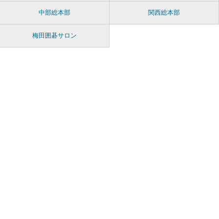
中部総本部
関西総本部
梅田囲碁サロン