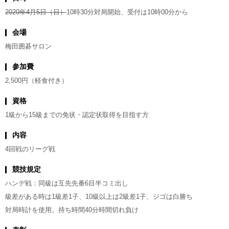
2020年4月5日（日）
10時30分対局開始、受付は10時00分から
会場
梅田囲碁サロン
参加費
2,500円（軽食付き）
資格
1級から15級までの免状・認定状取得を目指す方
内容
4回戦のリーグ戦
競技規定
ハンデ戦：同級は互先先番6目半コミ出し
級差がある時は1級差1子、10級以上は2級差1子、ジゴは白勝ち
対局時計を使用。持ち時間40分時間切れ負け