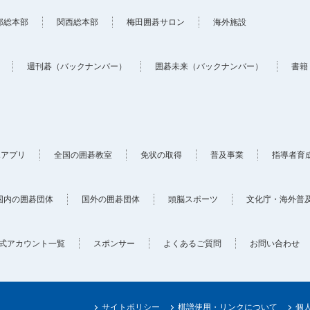
部総本部
関西総本部
梅田囲碁サロン
海外施設
週刊碁（バックナンバー）
囲碁未来（バックナンバー）
書籍
ホアプリ
全国の囲碁教室
免状の取得
普及事業
指導者育
国内の囲碁団体
国外の囲碁団体
頭脳スポーツ
文化庁・海外普
式アカウント一覧
スポンサー
よくあるご質問
お問い合わせ
サイトポリシー
棋譜使用・リンクについて
個