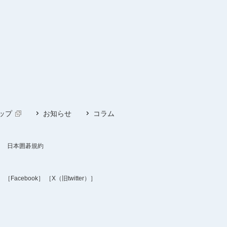
ップ
お知らせ
コラム
日本囲碁規約
］
［Facebook］
［X（旧twitter）］