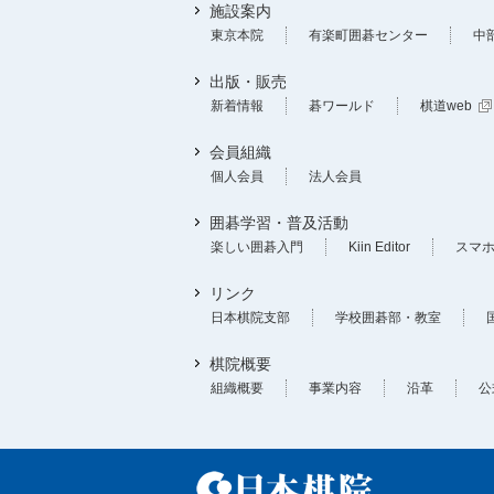
施設案内
東京本院
有楽町囲碁センター
中
出版・販売
新着情報
碁ワールド
棋道web
会員組織
個人会員
法人会員
囲碁学習・普及活動
楽しい囲碁入門
Kiin Editor
スマ
リンク
日本棋院支部
学校囲碁部・教室
棋院概要
組織概要
事業内容
沿革
公