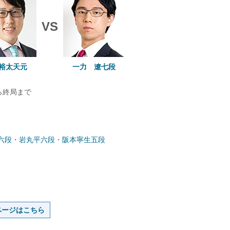
VS
裕太天元
一力 遼七段
から終局まで
六段
・
岩丸平六段
・
阪本寧生五段
ページはこちら