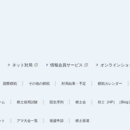
ネット対局
情報会員サービス
オンラインショ
国際棋戦
その他の棋戦
対局結果・予定
棋戦カレンダー
ーム
棋士採用試験
院生序列
棋士会
棋士
［HP］
［Blog
ント
アマ大会一覧
後援申請
棋士派遣