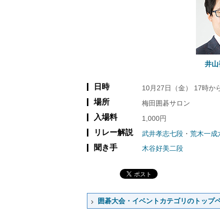
井山
日時
10月27日（金） 17時
場所
梅田囲碁サロン
入場料
1,000円
リレー解説
武井孝志七段
・
荒木一成
聞き手
木谷好美二段
囲碁大会・イベントカテゴリのトップ