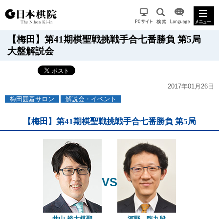
【梅田】第41期棋聖戦挑戦手合七番勝負 第5局
大盤解説会
2017年01月26日
梅田囲碁サロン
解説会・イベント
【梅田】第41期棋聖戦挑戦手合七番勝負 第5局
VS
井
山 裕太
棋聖
河野 臨九段