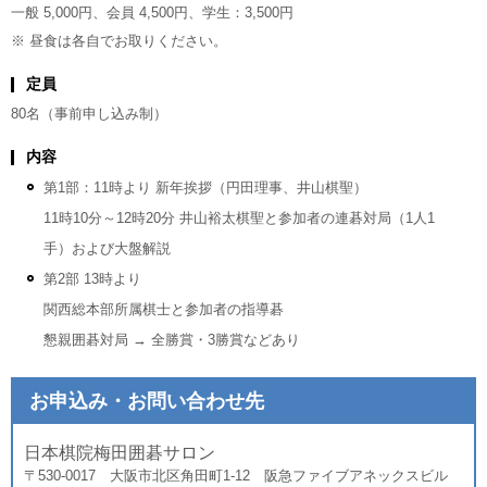
一般 5,000円、会員 4,500円、学生：3,500円
※ 昼食は各自でお取りください。
定員
80名（事前申し込み制）
内容
第1部：11時より 新年挨拶（円田理事、井山棋聖）
11時10分～12時20分 井山裕太棋聖と参加者の連碁対局（1人1
手）および大盤解説
第2部 13時より
関西総本部所属棋士と参加者の指導碁
懇親囲碁対局 → 全勝賞・3勝賞などあり
お申込み・お問い合わせ先
日本棋院梅田囲碁サロン
〒530-0017 大阪市北区角田町1-12 阪急ファイブアネックスビル