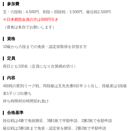
参加費
五・六段戦：4,500円、初段～四段戦：3,500円、級位戦2,500円
※日本棋院会員の方は500円引き
（昼食は各自でお願いします）
資格
10級から六段までの免状・認定状取得を目指す方
定員
両日とも100名（定員になり次第締め切り）
内容
4回戦の変則リーグ戦、同段級は互先先番6目半コミ出し、段級差は1段級
差1子ジゴ白勝ち
持ち時間40分時間切れ負け
合格基準
段位戦は4勝で免状贈呈、3勝1敗で半額申請、2勝2敗で全額申請
級位戦は3勝1敗まで免状・認定状を贈呈、2勝2敗で半額申請