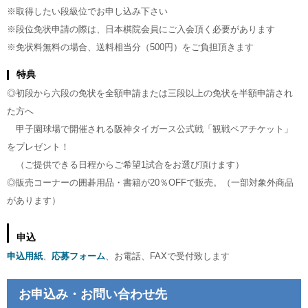
※取得したい段級位でお申し込み下さい
※段位免状申請の際は、日本棋院会員にご入会頂く必要があります
※免状料無料の場合、送料相当分（500円）をご負担頂きます
特典
◎初段から六段の免状を全額申請または三段以上の免状を半額申請され
た方へ
甲子園球場で開催される阪神タイガース公式戦「観戦ペアチケット」
をプレゼント！
（ご提供できる日程からご希望1試合をお選び頂けます）
◎販売コーナーの囲碁用品・書籍が20％OFFで販売。（一部対象外商品
があります）
申込
申込用紙
、
応募フォーム
、お電話、FAXで受付致します
お申込み・お問い合わせ先