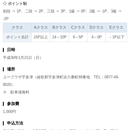
◇ ポイント制
初段 ⇒ 1P、二段 ⇒ 2P、三段 ⇒ 3P、1級 ⇒ 0P、2級 ⇒ -1P、3級 ⇒
-2P
クラス
Aクラス
Bクラス
Cクラス
Dクラス
Eクラス
ポイント合計
15P以上
14～10P
9～5P
4～0P
－1P以下
日時
平成30年1月21日（日）
場所
ユープラザ宇多津（綾歌郡宇多津町浜六番町88番地 TEL：0877-49-
8020）
※ 駐車場無料
参加費
1,000円
申込方法