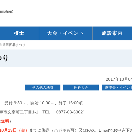
ormation)
棋士
大会・イベント
施設案内
川県民囲碁まつり
つり
2017年10月0
その他の地域
囲碁大会
解説会・イベン
受付 9:30～、開始 10:00～、終了 16:00頃
市文京町二丁目1-1 TEL ： 0877-63-6362）
は
無料
）
10月13日（金）
までに郵送（ハガキも可）又はFAX、Emailでお申込下