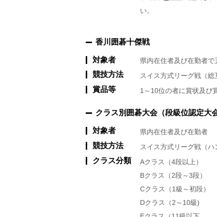
い。
香川囲碁十傑戦
対象者
県内在住者及び在勤者で
競技方法
スイス方式リーグ戦（総
賞品等
1～10位の者に賞状及び
クラス別囲碁大会（段級位認定大
対象者
県内在住者及び在勤者
競技方法
スイス方式リーグ戦（ハ
クラス分類
Aクラス（4段以上）
Bクラス（2段～3段）
Cクラス（1級～初段）
Dクラス（2～10級)
Eクラス（11級以下