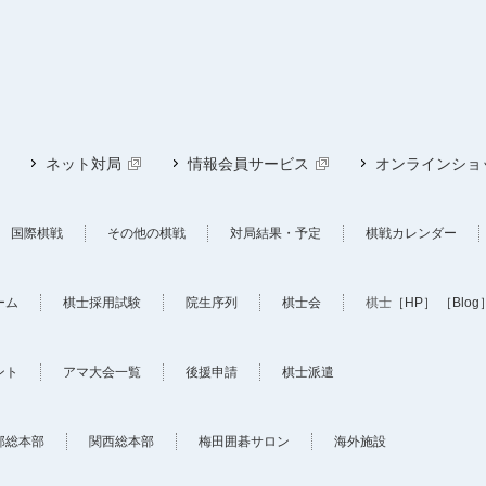
ネット対局
情報会員サービス
オンラインショ
国際棋戦
その他の棋戦
対局結果・予定
棋戦カレンダー
ーム
棋士採用試験
院生序列
棋士会
棋士
［HP］
［Blog
ント
アマ大会一覧
後援申請
棋士派遣
部総本部
関西総本部
梅田囲碁サロン
海外施設