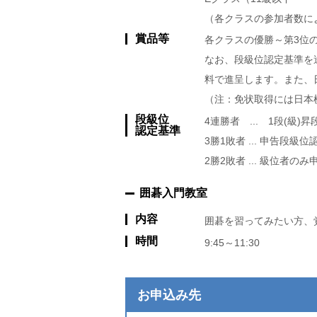
（各クラスの参加者数に
賞品等
各クラスの優勝～第3位
なお、段級位認定基準を
料で進呈します。また、
（注：免状取得には日本
段級位
4連勝者 ... 1段(級)
認定基準
3勝1敗者 ... 申告段
2勝2敗者 ... 級位者の
囲碁入門教室
内容
囲碁を習ってみたい方、
時間
9:45～11:30
お申込み先