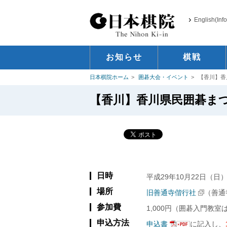
English(Inf
お知らせ
棋戦
日本棋院ホーム
囲碁大会・イベント
【香川】香
【香川】香川県民囲碁ま
日時
平成29年10月22日（日） 
場所
旧善通寺偕行社
（善通寺
参加費
1,000円（囲碁入門教室
申込方法
申込書
に記入し、