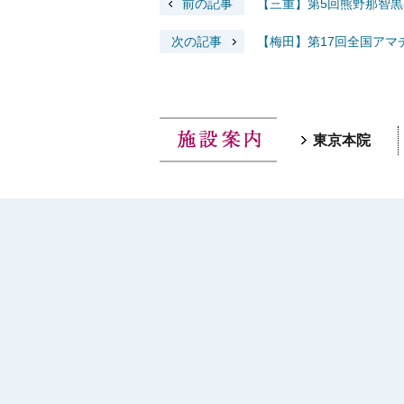
前の記事
【三重】第5回熊野那智
次の記事
【梅田】第17回全国アマ
東京本院