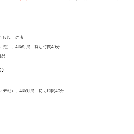
五段以上の者
互先）、4局対局 持ち時間40分
賞品
会）
ンデ戦）、4局対局 持ち時間40分