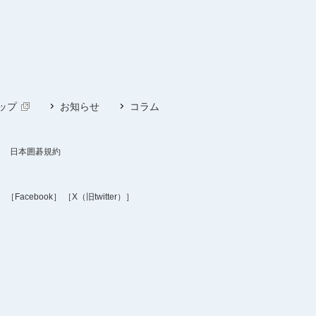
ップ
お知らせ
コラム
日本囲碁規約
］
［Facebook］
［X（旧twitter）］