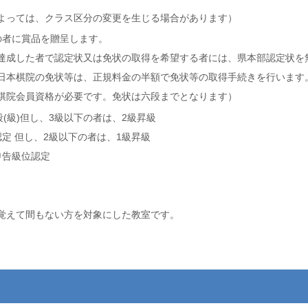
よっては、クラス区分の変更を生じる場合があります）
の者に賞品を贈呈します。
達成した者で認定状又は免状の取得を希望する者には、県本部認定状を
日本棋院の免状等は、正規料金の半額で免状等の取得手続きを行います
棋院会員資格が必要です。免状は六段までとなります）
昇段(級)但し、3級以下の者は、2級昇級
級位認定 但し、2級以下の者は、1級昇級
み申告級位認定
覚えて間もない方を対象にした教室です。