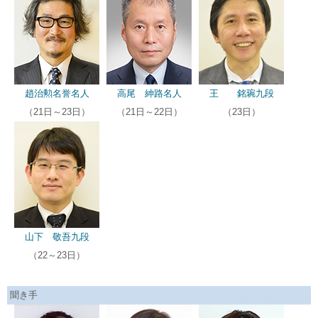
趙治勲名誉名人
高尾 紳路名人
王 銘琬九段
（21日～23日）
（21日～22日）
（23日）
山下 敬吾九段
（22～23日）
聞き手