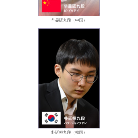
芈昱廷九段（中国）
朴廷桓九段（韓国）