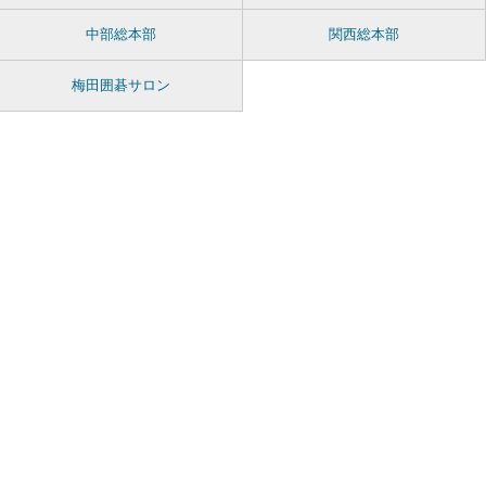
中部総本部
関西総本部
梅田囲碁サロン