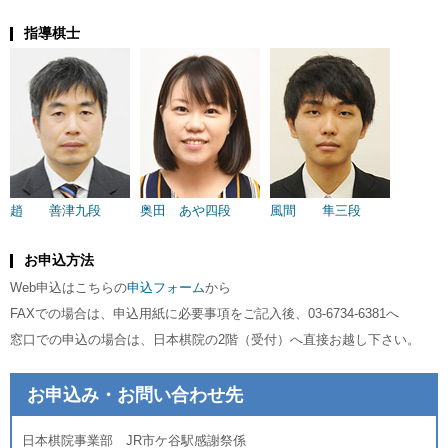
指導棋士
趙 善津九段
奥田 あや四段
風間 隼三段
お申込方法
Web申込はこちらの
申込フォーム
から
FAXでの場合は、申込用紙に必要事項をご記入後、03-6734-6381へ
窓口での申込の場合は、日本棋院の2階（受付）へ直接お越し下さい。
お申込み・お問い合わせ先
日本棋院事業部 JR市ケ谷駅感謝祭係