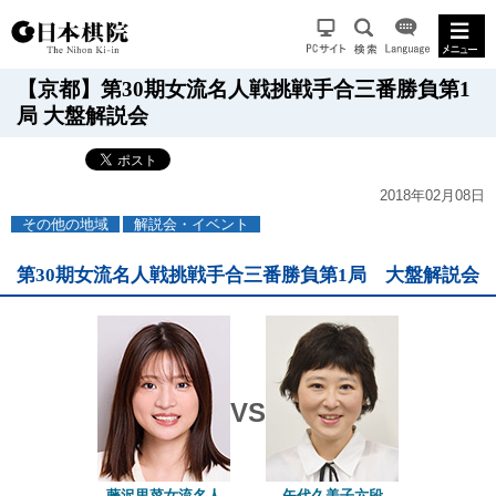
【京都】第30期女流名人戦挑戦手合三番勝負第1
局 大盤解説会
2018年02月08日
その他の地域
解説会・イベント
第30期女流名人戦挑戦手合三番勝負第1局 大盤解説会
VS
藤沢里菜女流名人
矢代久美子六段