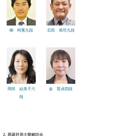
柳 時熏九段
石田 篤司九段
岡田 結美子六
金 賢貞四段
段
2. 囲碁対局大盤解説会