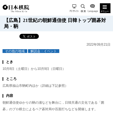
【広島】21世紀の朝鮮通信使 日韓トップ囲碁対
局・鞆
2022年09月21日
その他の地域
解説会・イベント
とき
10月8日（土曜日）から10月9日（日曜日）
ところ
広島県福山市鞆町内ほか（詳細は下記参照）
内容
朝鮮通信使ゆかりの鞆の浦などを舞台に，日韓共通の文化である「囲
碁」のプロ棋士によるペア碁対局や百面打ちなどを開催します。