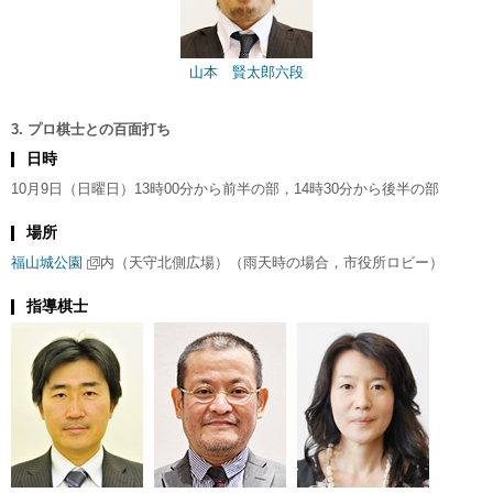
山本 賢太郎六段
3. プロ棋士との百面打ち
日時
10月9日（日曜日）13時00分から前半の部，14時30分から後半の部
場所
福山城公園
内（天守北側広場）（雨天時の場合，市役所ロビー）
指導棋士