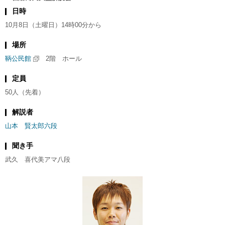
日時
10月8日（土曜日）14時00分から
場所
鞆公民館
2階 ホール
定員
50人（先着）
解説者
山本 賢太郎六段
聞き手
武久 喜代美アマ八段