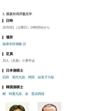
1. 囲碁対局序盤見学
日時
10月8日（土曜日）14時00分から
場所
福禅寺対潮楼
定員
10人（先着）※要申込
日本側棋士
石田 篤司九段
、
岡田 結美子六段
韓国側棋士
柳 時熏九段
、
金 賢貞四段