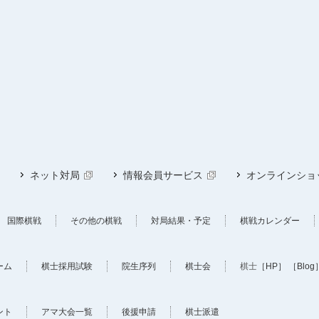
ネット対局
情報会員サービス
オンラインショ
国際棋戦
その他の棋戦
対局結果・予定
棋戦カレンダー
ーム
棋士採用試験
院生序列
棋士会
棋士
［HP］
［Blog
ント
アマ大会一覧
後援申請
棋士派遣