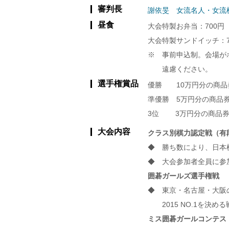
審判長
謝依旻 女流名人・女流
昼食
大会特製お弁当：700円
大会特製サンドイッチ：7
※ 事前申込制。会場が
遠慮ください。
選手権賞品
優勝 10万円分の商品
準優勝 5万円分の商品
3位 3万円分の商品券
大会内容
クラス別棋力認定戦（有
◆ 勝ち数により、日本
◆ 大会参加者全員に参
囲碁ガールズ選手権戦
◆ 東京・名古屋・大阪
2015 NO.1を決め
ミス囲碁ガールコンテス