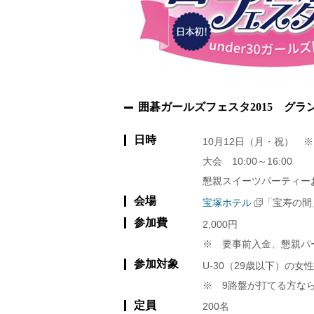
囲碁ガールズフェスタ2015 グラ
日時
10月12日（月・祝） ※ 
大会 10:00～16:00
懇親スイーツパーティーおよ
会場
宝塚ホテル
「宝寿の間
参加費
2,000円
※ 要事前入金、懇親パ
参加対象
U-30（29歳以下）の女
※ 9路盤が打てる方な
定員
200名