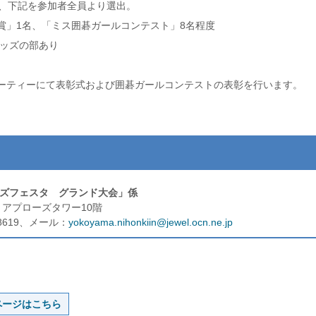
り、下記を参加者全員より選出。
賞」1名、「ミス囲碁ガールコンテスト」8名程度
キッズの部あり
ーティーにて表彰式および囲碁ガールコンテストの表彰を行います。
ルズフェスタ グランド大会」係
9 アプローズタワー10階
6-8619、メール：
yokoyama.nihonkiin@jewel.ocn.ne.jp
ページはこちら