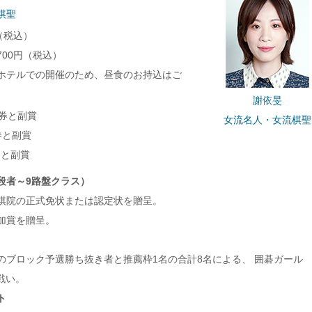
棋聖
（税込）
00円（税込）
ホテルでの開催のため、昼食のお持込はご
謝依旻
券と副賞
女流名人・女流棋聖
券と副賞
と副賞
段者～9路盤クラス）
棋院の正式免状または認定状を贈呈。
加賞を贈呈。
のブロック予選勝ち抜き者と推薦枠1名の合計8名による、 囲碁ガール
る戦い。
ト