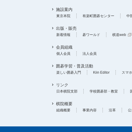
施設案内
東京本院
有楽町囲碁センター
中
出版・販売
新着情報
碁ワールド
棋道web
会員組織
個人会員
法人会員
囲碁学習・普及活動
楽しい囲碁入門
Kiin Editor
スマ
リンク
日本棋院支部
学校囲碁部・教室
棋院概要
組織概要
事業内容
沿革
公