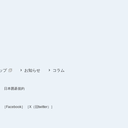
ップ
お知らせ
コラム
日本囲碁規約
］
［Facebook］
［X（旧twitter）］