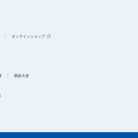
オンラインショップ
成
囲碁大使
及