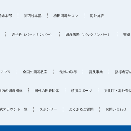
部総本部
関西総本部
梅田囲碁サロン
海外施設
週刊碁（バックナンバー）
囲碁未来（バックナンバー）
書籍
ホアプリ
全国の囲碁教室
免状の取得
普及事業
指導者育
国内の囲碁団体
国外の囲碁団体
頭脳スポーツ
文化庁・海外普
式アカウント一覧
スポンサー
よくあるご質問
お問い合わせ