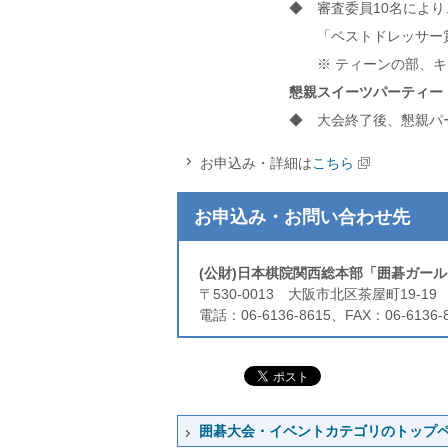
◆ 審査委員10名によ
「ベストドレッサー
※ ティーンの部、
懇親スイーツパーティー
◆ 大会終了後、懇親パ
お申込み・詳細は
こちら
お申込み・お問い合わせ先
(公財)日本棋院関西総本部「囲碁ガー
〒530-0013 大阪市北区茶屋町19-1
電話：06-6136-8615、FAX：06-613
囲碁大会・イベントカテゴリのトップ