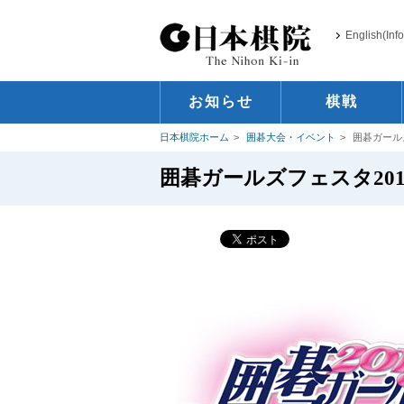
English(Inf
お知らせ
棋戦
日本棋院ホーム
囲碁大会・イベント
囲碁ガール
囲碁ガールズフェスタ20