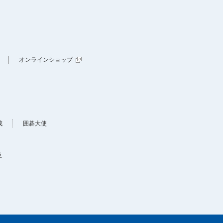
オンラインショップ
成
囲碁大使
及