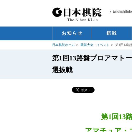
English(Inf
お知らせ
棋戦
日本棋院ホーム
囲碁大会・イベント
第1回13
第1回13路盤プロアマト
選抜戦
第1回1
アマチュア・