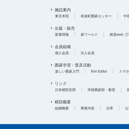
施設案内
東京本院
有楽町囲碁センター
中
出版・販売
新着情報
碁ワールド
棋道web
会員組織
個人会員
法人会員
囲碁学習・普及活動
楽しい囲碁入門
Kiin Editor
スマ
リンク
日本棋院支部
学校囲碁部・教室
棋院概要
組織概要
事業内容
沿革
公