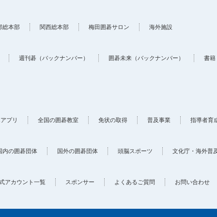
部総本部
関西総本部
梅田囲碁サロン
海外施設
週刊碁（バックナンバー）
囲碁未来（バックナンバー）
書籍
ホアプリ
全国の囲碁教室
免状の取得
普及事業
指導者育
国内の囲碁団体
国外の囲碁団体
頭脳スポーツ
文化庁・海外普
式アカウント一覧
スポンサー
よくあるご質問
お問い合わせ