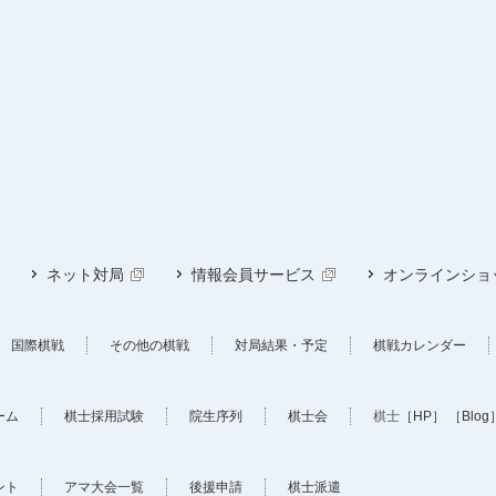
ネット対局
情報会員サービス
オンラインショ
国際棋戦
その他の棋戦
対局結果・予定
棋戦カレンダー
ーム
棋士採用試験
院生序列
棋士会
棋士
［HP］
［Blog
ント
アマ大会一覧
後援申請
棋士派遣