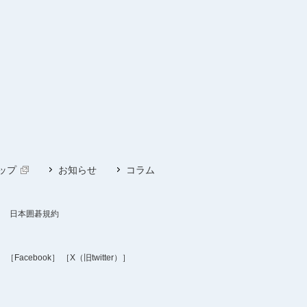
ップ
お知らせ
コラム
日本囲碁規約
］
［Facebook］
［X（旧twitter）］