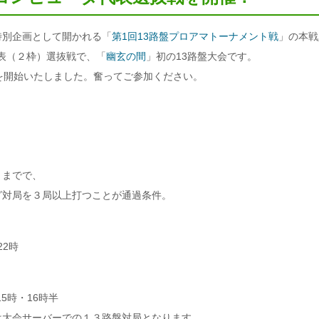
特別企画として開かれる「
第1回13路盤プロアマトーナメント戦
」の本戦
表（２枠）選抜戦で、「
幽玄の間
」初の13路盤大会です。
けを開始いたしました。奮ってご参加ください。
りまでで、
グ対局を３局以上打つことが通過条件。
22時
15時・16時半
は大会サーバーでの１３路盤対局となります。