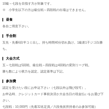
10級～七段を目指す方が対象です。
※ 小学生以下の方は級位戦～四段戦の出場はできません。
昼食
各自ご用意下さい。
手合割
互先・先番6目半コミ出し。持ち時間40分切れ負け。1級差1子ジゴ白勝
ち。
大会方式
五～七段戦は5回戦、級位戦～四段戦は4回戦の変則リーグ戦。
勝ち数により棋力を認定。認定基準は下記。
参加費
認定を受けたい段にお申込下さい（七段以外は飛び段可）。
お申込時、クレジットカード事前決済か大会当日の現金払いをお選び下
さい。
七段戦：10,000円（先着32名定員／六段免状所持者のみ参加可能）