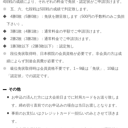
4回戦の成績により、それぞれの料金で免状・認定状がご申請頂けます。
※ 五、六、七段戦は5回戦の成績で判定致します。
◆ 4勝0敗（5勝0敗）：免状を贈呈致します（500円の手数料のみご負担
下さい）。
◆ 3勝1敗（4勝1敗）：通常料金の半額でご申請頂けます。
◆ 2勝2敗（3勝2敗）：通常料金でご申請頂けます。
◆ 1勝3敗以下（2勝3敗以下）：認定無し
※ 段位免状取得時、日本棋院の会員資格が必要です。非会員の方は成
績によらず別途会員費が必要です。
※ 級位免状取得時は会員資格不要です。1～9級は「免状」、10級は
「認定状」での認定です。
その他
お申込の済んだ方には大会前日までに対局カードをお送り致しま
す。締め切り直前でのお申込みの場合は当日お渡しとなります。
事前のお支払いはクレジットカード一括払いのみとさせて頂きま
す。