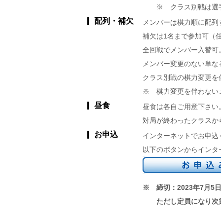
※ クラス別戦は選
配列・補欠
メンバーは棋力順に配列
補欠は1名まで参加可（
全回戦でメンバー入替可
メンバー変更のない単な
クラス別戦の棋力変更を
※ 棋力変更を伴わない
昼食
昼食は各自ご用意下さい
対局が終わったクラスか
お申込
インターネットでお申込
以下のボタンからインタ
※ 締切：2023年7月5日
ただし定員になり次