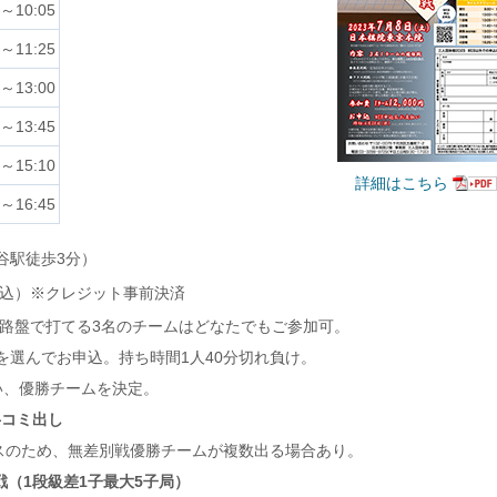
0～10:05
5～11:25
0～13:00
0～13:45
0～15:10
詳細はこちら
5～16:45
谷駅徒歩3分）
（税込）※クレジット事前決済
9路盤で打てる3名のチームはどなたでもご参加可。
を選んでお申込。持ち時間1人40分切れ負け。
い、優勝チームを決定。
半コミ出し
ラスのため、無差別戦優勝チームが複数出る場合あり。
戦（1段級差1子最大5子局）