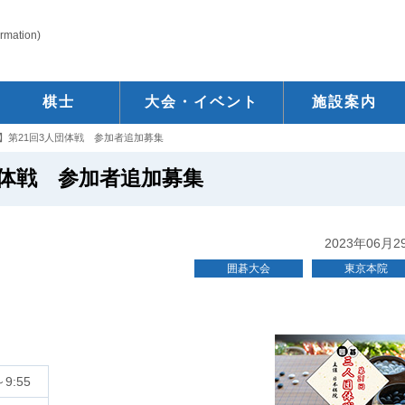
ormation)
棋士
大会・イベント
施設案内
】第21回3人団体戦 参加者追加募集
団体戦 参加者追加募集
2023年06月2
囲碁大会
東京本院
～9:55