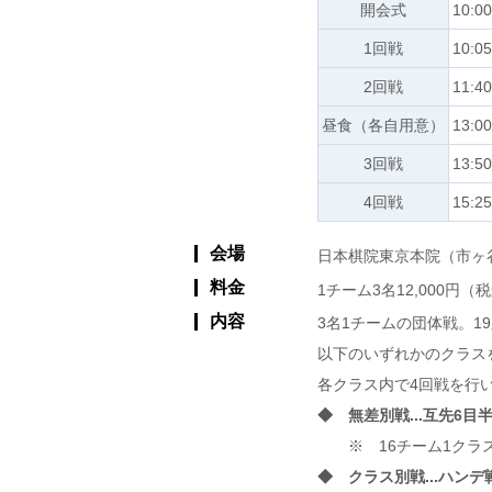
開会式
10:0
1回戦
10:0
2回戦
11:4
昼食（各自用意）
13:0
3回戦
13:5
4回戦
15:2
会場
日本棋院東京本院（市ヶ
料金
1チーム3名12,000円
内容
3名1チームの団体戦。1
以下のいずれかのクラス
各クラス内で4回戦を行
◆ 無差別戦...互先6目
※ 16チーム1ク
◆ クラス別戦...ハンデ