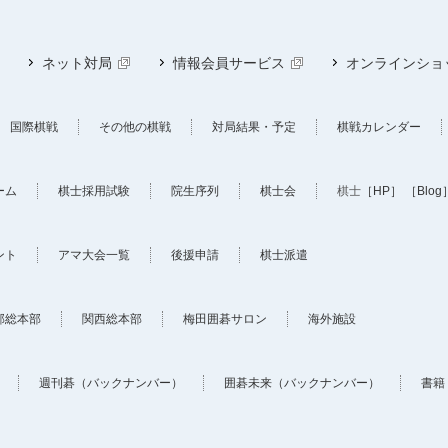
ネット対局
情報会員サービス
オンラインショ
国際棋戦
その他の棋戦
対局結果・予定
棋戦カレンダー
ーム
棋士採用試験
院生序列
棋士会
棋士
［HP］
［Blog
ント
アマ大会一覧
後援申請
棋士派遣
部総本部
関西総本部
梅田囲碁サロン
海外施設
週刊碁（バックナンバー）
囲碁未来（バックナンバー）
書籍