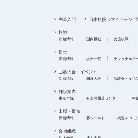
囲碁入門
日本棋院IDマイページ
棋戦
新着情報
国内棋戦
女流棋戦
棋士
新着情報
棋士一覧
ナショナルチ
囲碁大会・イベント
新着情報
囲碁大会
解説会・イベ
施設案内
東京本院
有楽町囲碁センター
中
出版・販売
新着情報
碁ワールド
棋道web
会員組織
個人会員
法人会員