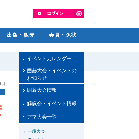
出版・販売
会員・免状
イベントカレンダー
囲碁大会・イベントの
お知らせ
6日
囲碁大会情報
解説会・イベント情報
型
だ
アマ大会一覧
一般大会