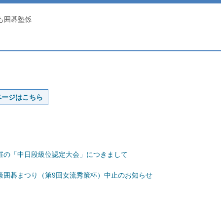
ども囲碁塾係
ページはこちら
開催の「中日段級位認定大会」につきまして
策囲碁まつり（第9回女流秀策杯）中止のお知らせ