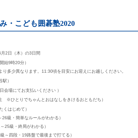
み・こども囲碁塾2020
～4月2日（木）の3日間
開始9時20分）
り多少異なります。11:30頃を目安にお迎えにお越しください。
谷駅）
（ 当日会場にてお支払いください ）
校生 ※ひとりでちゃんとおはなしをきけるおともだち）
ったくはじめて）
0～26級・簡単なルールがわかる）
21～25級・終局がわかる）
20級～四段・19路盤で最後まで打てる）