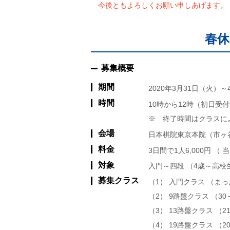
今後ともよろしくお願い申しあげます。
春休
募集概要
期間
2020年3月31日（火）
時間
10時から12時（初日受付
※ 終了時間はクラスによ
会場
日本棋院東京本院（市ヶ
料金
3日間で1人6,000円 
対象
入門～四段 （4歳～高
募集クラス
（1） 入門クラス （ま
（2） 9路盤クラス （3
（3） 13路盤クラス （
（4） 19路盤クラス （