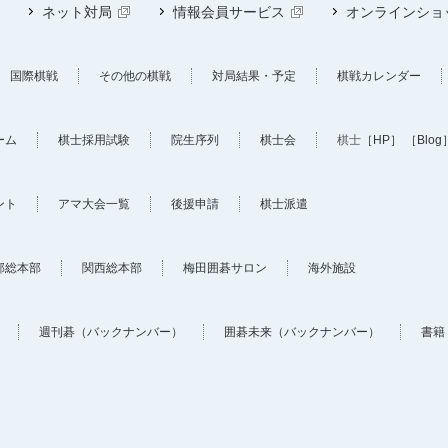
ネット対局
情報会員サービス
オンラインショ
国際棋戦
その他の棋戦
対局結果・予定
棋戦カレンダー
ーム
棋士採用試験
院生序列
棋士会
棋士
［HP］
［Blog
ント
アマ大会一覧
後援申請
棋士派遣
部総本部
関西総本部
梅田囲碁サロン
海外施設
週刊碁（バックナンバー）
囲碁未来（バックナンバー）
書籍