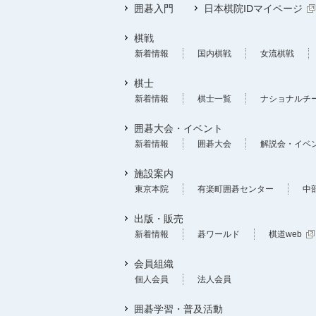
囲碁入門
日本棋院IDマイページ
棋戦
新着情報
国内棋戦
女流棋戦
棋士
新着情報
棋士一覧
ナショナルチ
囲碁大会・イベント
新着情報
囲碁大会
解説会・イベ
施設案内
東京本院
有楽町囲碁センター
中
出版・販売
新着情報
碁ワールド
棋道web
会員組織
個人会員
法人会員
囲碁学習・普及活動