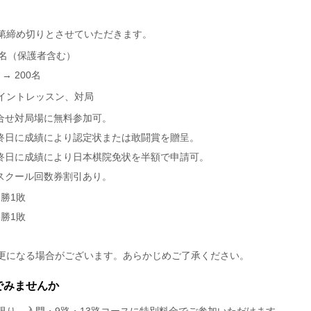
第締め切りとさせていただきます。
00名（保護者含む）
→ 200名
イントレッスン、対局
組合せ対局場に無料参加可。
最終日に成績により認定状または敢闘賞を贈呈。
最終日に成績により日本棋院免状を半額で申請可。
アスクール回数券割引あり。
7勝1敗
6勝1敗
更になる場合がございます。あらかじめご了承ください。
でみませんか