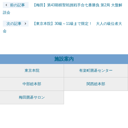
前の記事
【梅田】第43期棋聖戦挑戦手合七番勝負 第2局 大盤解
説会
次の記事
【東京本院】30級～11級まで限定！ 大人の級位者大
会
施設案内
東京本院
有楽町囲碁センター
中部総本部
関西総本部
梅田囲碁サロン