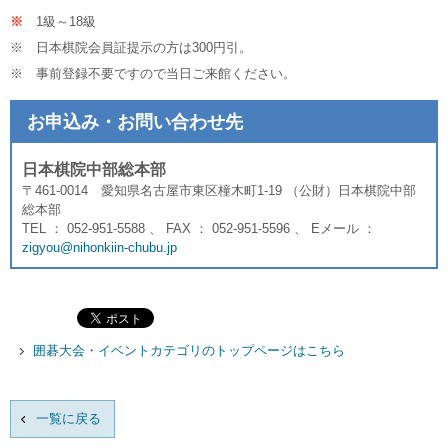
※
1級～18級
※ 日本棋院会員証提示の方は300円引。
※ 事前登録不要ですので当日ご来館ください。
お申込み・お問い合わせ先
日本棋院中部総本部
〒461-0014 愛知県名古屋市東区橦木町1-19 （公財）日本棋院中部
総本部
TEL ： 052-951-5588 、 FAX ： 052-951-5596 、 Eメール ：
zigyou@nihonkiin-chubu.jp
囲碁大会・イベントカテゴリのトップページはこちら
一覧に戻る