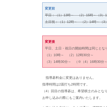
変更前
平日：（1）13時～ （2）15時～（3）
土日祝：（1）12時～ （2）14時～（3
変更後
平日、土日・祝日の開始時間は同じとな
（1）10時～ （2）12時30分～
（3）14時30分～ （※（4）16時30分
指導碁料金に変更はありません。
指導時間は2面打ち2時間です。
（4）回目の指導碁は、希望棋士のみとな
お申し込みの際にもご案内いたします。