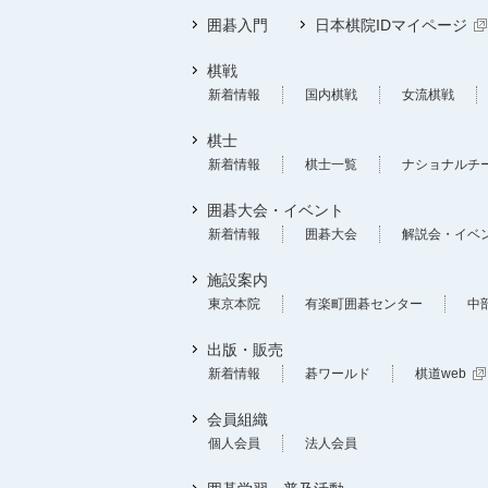
囲碁入門
日本棋院IDマイページ
棋戦
新着情報
国内棋戦
女流棋戦
棋士
新着情報
棋士一覧
ナショナルチ
囲碁大会・イベント
新着情報
囲碁大会
解説会・イベ
施設案内
東京本院
有楽町囲碁センター
中
出版・販売
新着情報
碁ワールド
棋道web
会員組織
個人会員
法人会員