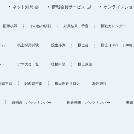
ネット対局
情報会員サービス
オンラインショ
国際棋戦
その他の棋戦
対局結果・予定
棋戦カレンダー
ーム
棋士採用試験
院生序列
棋士会
棋士
［HP］
［Blog
ント
アマ大会一覧
後援申請
棋士派遣
部総本部
関西総本部
梅田囲碁サロン
海外施設
週刊碁（バックナンバー）
囲碁未来（バックナンバー）
書籍