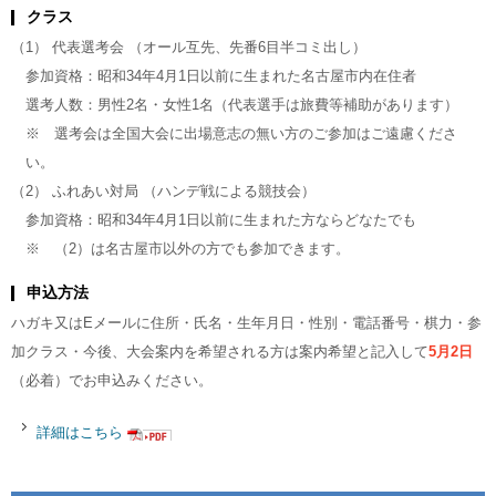
クラス
（1） 代表選考会 （オール互先、先番6目半コミ出し）
参加資格：昭和34年4月1日以前に生まれた名古屋市内在住者
選考人数：男性2名・女性1名（代表選手は旅費等補助があります）
※ 選考会は全国大会に出場意志の無い方のご参加はご遠慮くださ
い。
（2） ふれあい対局 （ハンデ戦による競技会）
参加資格：昭和34年4月1日以前に生まれた方ならどなたでも
※ （2）は名古屋市以外の方でも参加できます。
申込方法
ハガキ又はEメールに住所・氏名・生年月日・性別・電話番号・棋力・参
加クラス・今後、大会案内を希望される方は案内希望と記入して
5月2日
（必着）でお申込みください。
詳細はこちら