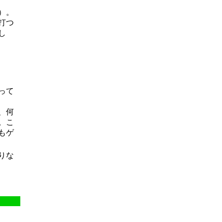
）。
打つ
し
って
、何
。こ
もゲ
りな