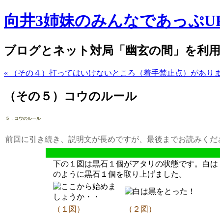
向井3姉妹のみんなであっぷUP
ブログとネット対局「幽玄の間」を利用
« （その４）打ってはいけないところ（着手禁止点）があり
（その５）コウのルール
５．コウのルール
前回に引き続き、説明文が長めですが、最後までお読みくだ
下の１図は黒石１個がアタリの状態です。白は
のように黒石１個を取り上げました。
（１図）
（２図）