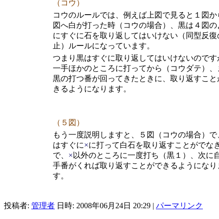
（コウ）
コウのルールでは、例えば上図で見ると１図か
図へ白が打った時（コウの場合）、黒は４図の
にすぐに石を取り返してはいけない（同型反復
止）ルールになっています。
つまり黒はすぐに取り返してはいけないのです
一手ほかのところに打ってから（コウダテ）、
黒の打つ番が回ってきたときに、取り返すこと
きるようになります。
（５図）
もう一度説明しますと、５図（コウの場合）で
はすぐに
×
に打って白石を取り返すことがでな
で、
×
以外のところに一度打ち（黒１）、次に
手番がくれば取り返すことができるようになり
す。
投稿者:
管理者
日時: 2008年06月24日 20:29
|
パーマリンク