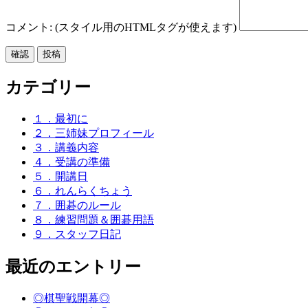
コメント: (スタイル用のHTMLタグが使えます)
カテゴリー
１．最初に
２．三姉妹プロフィール
３．講義内容
４．受講の準備
５．開講日
６．れんらくちょう
７．囲碁のルール
８．練習問題＆囲碁用語
９．スタッフ日記
最近のエントリー
◎棋聖戦開幕◎