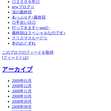
◎２００９年◎
newブログ☆
涙の最終回
あっぷＵＰ↑最終回
◎手合い日◎
行ってきます♪~part2~
最終回はスペシャルなのです♪
クリスマスもーど☆
冬のおとずれ
このブログのフィードを取得
[
フィードとは
]
アーカイブ
2009年01月
2008年12月
2008年11月
2008年10月
2008年09月
2008年08月