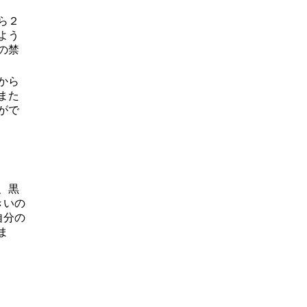
ら２
よう
の禁
から
また
がで
、黒
きいの
自分の
ま