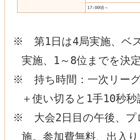
17:00頃～
※ 第1日は4局実施、ベ
実施、1～8位までを決
※ 持ち時間：一次リーグ
＋使い切ると1手10秒秒
※ 大会2日目の午後、プ
施。参加費無料、出入り