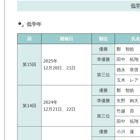
低
低学年
回
開催日
順位
氏名
優勝
鄭 智皓
準優勝
田中 拓翔
2025年
第15回
12月20日、21日
德永 章啓
第三位
玉木 レア
優勝
鄭 智皓
準優勝
矢野 絢大
2024年
第14回
12月21日、22日
竹越 昴
第三位
田中 拓翔
優勝
小川 蓮