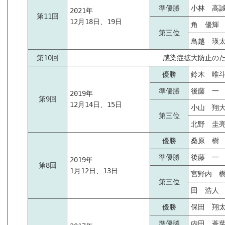
準優勝
小林 高
2021年
第11回
12月18日、19日
角 優輝
第三位
鳥越 瑛
第10回
感染症拡大防止のため
優勝
鈴木 唯
準優勝
後藤 一
2019年
第9回
12月14日、15日
小山 翔
第三位
北野 圭
優勝
桑原 樹
準優勝
後藤 一
2019年
第8回
1月12日、13日
宮野内 
第三位
田 浩人
優勝
保田 翔
準優勝
内田 蒼