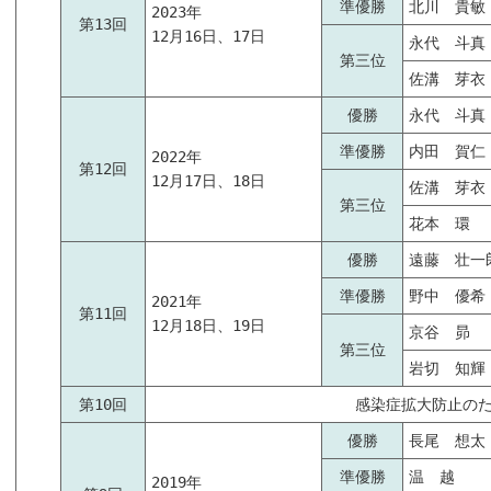
準優勝
北川 貴敏
2023年
第13回
12月16日、17日
永代 斗真
第三位
佐溝 芽衣
優勝
永代 斗真
準優勝
内田 賀仁
2022年
第12回
12月17日、18日
佐溝 芽衣
第三位
花本 環
優勝
遠藤 壮一
準優勝
野中 優希
2021年
第11回
12月18日、19日
京谷 昴
第三位
岩切 知輝
第10回
感染症拡大防止のため
優勝
長尾 想太
準優勝
温 越
2019年