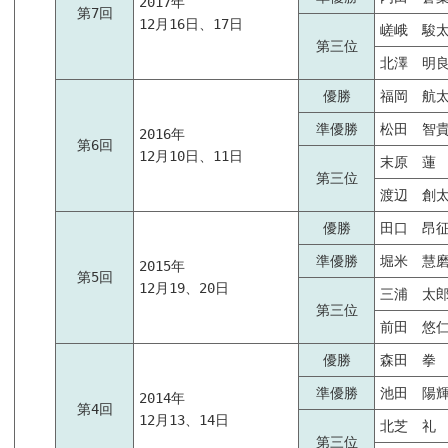
2017年
第7回
12月16日、17日
嵯峨 駿
第三位
北澤 明
優勝
福岡 航
準優勝
松田 智
2016年
第6回
12月10日、11日
末原 蓮
第三位
渡辺 創
優勝
田口 昂
準優勝
堀米 慧
2015年
第5回
12月19、20日
三浦 太
第三位
前田 悠
優勝
森田 拳
準優勝
池田 陽
2014年
第4回
12月13、14日
北芝 礼
第三位