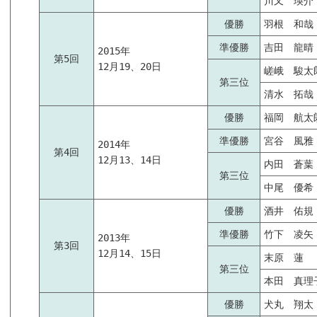
川又 瑛介
優勝
羽根 和哉
準優勝
吉田 龍晴
2015年
第5回
12月19、20日
嵯峨 駿太
第三位
清水 拓哉
優勝
福岡 航太
準優勝
宮谷 風雅
2014年
第4回
12月13、14日
内田 蒼葉
第三位
中尾 優希
優勝
酒井 佑規
準優勝
竹下 凌矢
2013年
第3回
12月14、15日
末原 蓮
第三位
本田 真理
優勝
犬丸 翔太