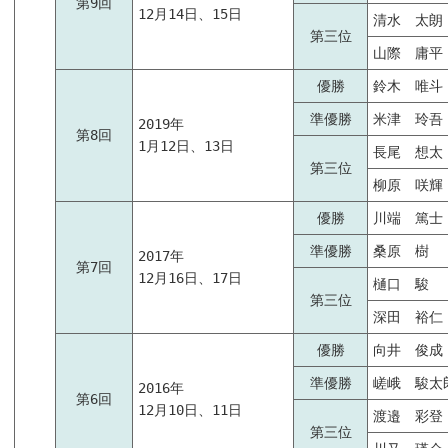
第9回
12月14日、15日
清水 太朗
第三位
山際 庸平
優勝
鈴木 唯斗
準優勝
米津 玲吾
2019年
第8回
1月12日、13日
長尾 想太
第三位
柳原 咲輝
優勝
川端 篤士
準優勝
桑原 樹
2017年
第7回
12月16日、17日
樋口 駿
第三位
深田 裕仁
優勝
向井 俊成
準優勝
嵯峨 駿太
2016年
第6回
12月10日、11日
渡邉 彩登
第三位