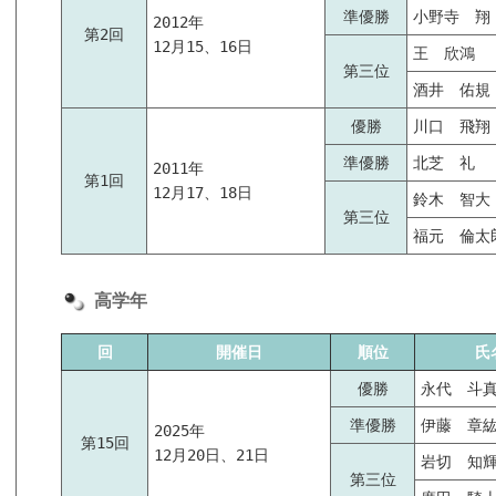
準優勝
小野寺 翔
2012年
第2回
12月15、16日
王 欣鴻
第三位
酒井 佑規
優勝
川口 飛翔
準優勝
北芝 礼
2011年
第1回
12月17、18日
鈴木 智大
第三位
福元 倫太
高学年
回
開催日
順位
氏
優勝
永代 斗
準優勝
伊藤 章
2025年
第15回
12月20日、21日
岩切 知
第三位