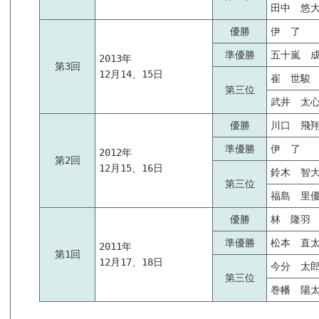
田中 悠
優勝
伊 了
準優勝
五十嵐 
2013年
第3回
12月14、15日
崔 世駿
第三位
武井 太
優勝
川口 飛
準優勝
伊 了
2012年
第2回
12月15、16日
鈴木 智
第三位
福島 里
優勝
林 隆羽
準優勝
松本 直
2011年
第1回
12月17、18日
今分 太
第三位
巻幡 陽