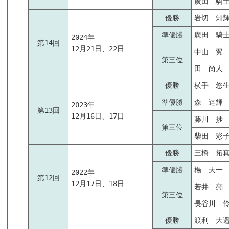
廣田 騎
優勝
岩切 知
準優勝
廣田 騎
2024年
第14回
12月21日、22日
中山 翼
第三位
田 尚人
優勝
横手 悠
準優勝
森 達輝
2023年
第13回
12月16日、17日
藤川 捗
第三位
柴田 彩
優勝
三橋 拓
準優勝
楊 天一
2022年
第12回
12月17日、18日
若井 亮
第三位
長谷川 
優勝
渡利 大