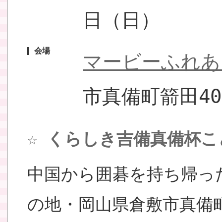
日（日）
会場
マービーふれあ
市真備町箭田40
☆ くらしき吉備真備杯こ
中国から囲碁を持ち帰っ
の地・岡山県倉敷市真備