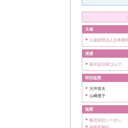
主催
公益財団法人日本棋
後援
株式会社桜ゴルフ
特別協賛
大坪英夫
山﨑禮子
協賛
株式会社シーボン
福島民報社