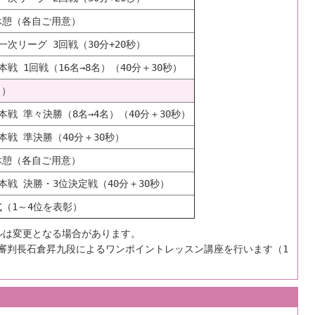
休憩（各自ご用意）
一次リーグ 3回戦（30分+20秒）
本戦 1回戦（16名→8名）（40分＋30秒）
日）
本戦 準々決勝（8名→4名）（40分＋30秒）
本戦 準決勝（40分＋30秒）
休憩（各自ご用意）
本戦 決勝・3位決定戦（40分＋30秒）
（1～4位を表彰）
ルは変更となる場合があります。
より審判長石倉昇九段によるワンポイントレッスン講座を行います（1