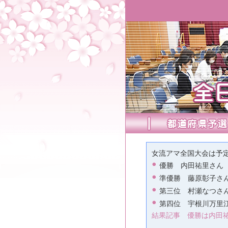
女流アマ全国大会は予
優勝 内田祐里さん
準優勝 藤原彰子さ
第三位 村瀬なつさ
第四位 宇根川万里
結果記事 優勝は内田