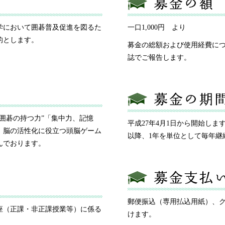
学において囲碁普及促進を図るた
一口1,000円 より
的とします。
募金の総額および使用経費に
誌でご報告します。
囲碁の持つ力”「集中力、記憶
平成27年4月1日から開始しま
、脳の活性化に役立つ頭脳ゲーム
以降、1年を単位として毎年継
んでおります。
郵便振込（専用払込用紙）、ク
座（正課・非正課授業等）に係る
けます。