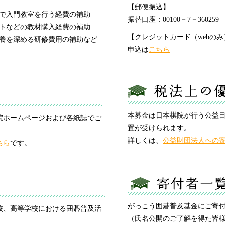
【郵便振込】
で入門教室を行う経費の補助
振替口座：00100－7－360
トなどの教材購入経費の補助
【クレジットカード（webのみ
養を深める研修費用の補助など
申込は
こちら
本募金は日本棋院が行う公益
院ホームページおよび各紙誌でご
置が受けられます。
詳しくは、
公益財団法人への
ちら
です。
がっこう囲碁普及基金にご寄
校、高等学校における囲碁普及活
（氏名公開のご了解を得た皆