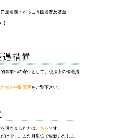
259 口座名義：がっこう囲碁普及基金
）】
目的事業への寄付として、税法上の優遇措
寄付者の税制優遇
をご覧下さい。
付を頂きました方は
こちら
です。
様だけです。また月単位で更新いたしま